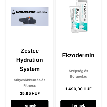
Zestee
Ekzodermin
Hydration
System
Szépség és
Bőrápolás
Súlycsökkentés és
Fitness
1 490,00 HUF
25,95 HUF
Termék
Termék