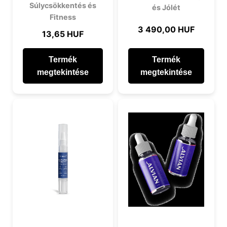
Súlycsökkentés és
és Jólét
Fitness
3 490,00 HUF
13,65 HUF
Termék
Termék
megtekintése
megtekintése