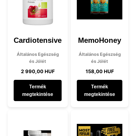
Cardiotensive
MemoHoney
Általános Egészség
Általános Egészség
és Jólét
és Jólét
2 990,00 HUF
158,00 HUF
Termék
Termék
megtekintése
megtekintése