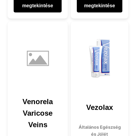
megtekintése
megtekintése
Venorela
Vezolax
Varicose
Veins
Általános Egészség
és Jólét