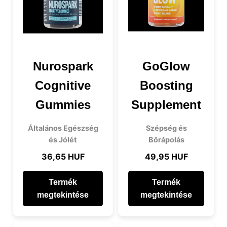
Nurospark
GoGlow
Cognitive
Boosting
Gummies
Supplement
Általános Egészség
Szépség és
és Jólét
Bőrápolás
36,65 HUF
49,95 HUF
Termék
Termék
megtekintése
megtekintése