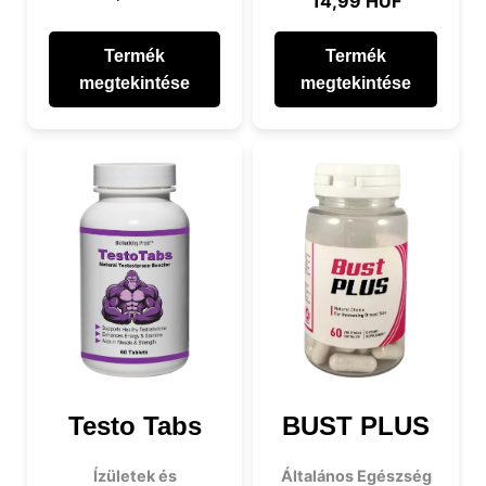
14,99 HUF
Termék
Termék
megtekintése
megtekintése
Testo Tabs
BUST PLUS
Ízületek és
Általános Egészség