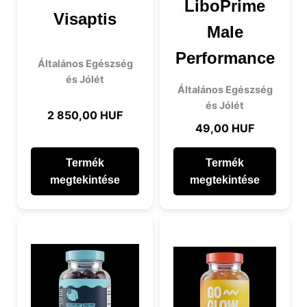
LiboPrime
Visaptis
Male
Performance
Általános Egészség
és Jólét
Általános Egészség
és Jólét
2 850,00 HUF
49,00 HUF
Termék
Termék
megtekintése
megtekintése