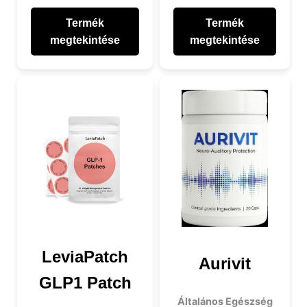
Termék
Termék
megtekintése
megtekintése
LeviaPatch
Aurivit
GLP1 Patch
Általános Egészség