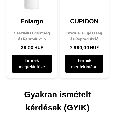
Enlargo
CUPIDON
Szexuális Egészség
Szexuális Egészség
és Reprodukció
és Reprodukció
39,00 HUF
2 890,00 HUF
Termék
Termék
megtekintése
megtekintése
Gyakran ismételt
kérdések (GYIK)