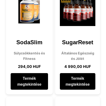
SodaSlim
SugarReset
Súlycsökkentés és
Általános Egészség
Fitness
és Jólét
294,00 HUF
4 990,00 HUF
Termék
Termék
megtekintése
megtekintése