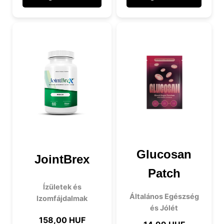
Glucosan
JointBrex
Patch
Ízületek és
Általános Egészség
Izomfájdalmak
és Jólét
158,00 HUF