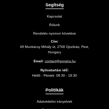
Segítség
Kapcsolat
Rólunk
Rendelés nyomon követése
Cím:
49 Munkácsy Mihály út, 2768 Újszilvás, Pest,
Hungary
Email:
contact@gyogira.hu
Nyitvatartási idő:
Hétfő - Péntek: 08:30 - 18:30
Politikák
Adatvédelmi irányelvek