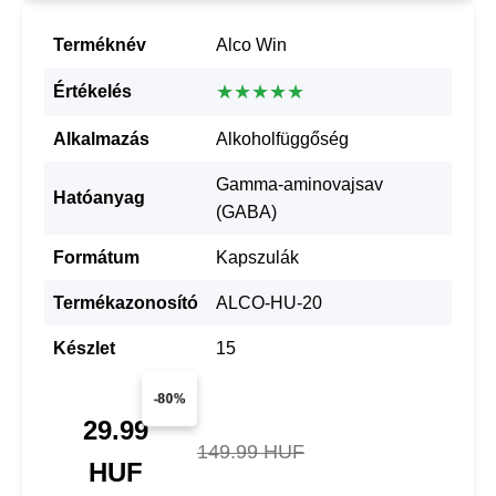
Terméknév
Alco Win
★★★★★
Értékelés
Alkalmazás
Alkoholfüggőség
Gamma-aminovajsav
Hatóanyag
(GABA)
Formátum
Kapszulák
Termékazonosító
ALCO-HU-20
Készlet
15
-80%
29.99
149.99 HUF
HUF