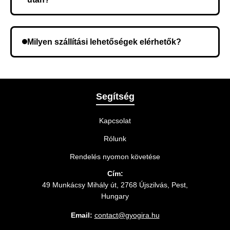
Lehetséges, hogy rossz telefonszámot adott meg.
Ellenőrizze az adatokat, és szükség szerint ismételje
Milyen szállítási lehetőségek elérhetők?
meg a rendelést.
A rendelés megerősítésekor kiválaszthatja az Önnek
legmegfelelőbb szállítási módot.
Segítség
Kapcsolat
Rólunk
Rendelés nyomon követése
Cím:
49 Munkácsy Mihály út, 2768 Újszilvás, Pest,
Hungary
Email:
contact@gyogira.hu