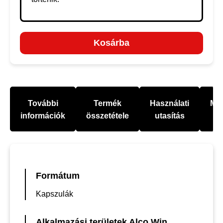
Kosárba
További
Termék
Használati
Mel
információk
összetétele
utasítás
Formátum
Kapszulák
Alkalmazási területek Alco Win