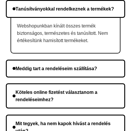
Tanúsítványokkal rendelkeznek a termékek?
Webshopunkban kínált összes termék
biztonságos, természetes és tanúsított. Nem
értékesítünk hamisított termékeket.
Meddig tart a rendeléseim szállítása?
A szállítás időtartama helyétől függően változik. A
rendelés megerősítése után a futárszolgálathoz
Köteles online fizetést választanom a
kerül, és ez az időtartam függ a szállítási címtől.
rendeléseimhez?
Nem, előleg fizetése nem szükséges. A teljes
összeget a rendelés átvételekor fizeti ki.
Mit tegyek, ha nem kapok hívást a rendelés
után?