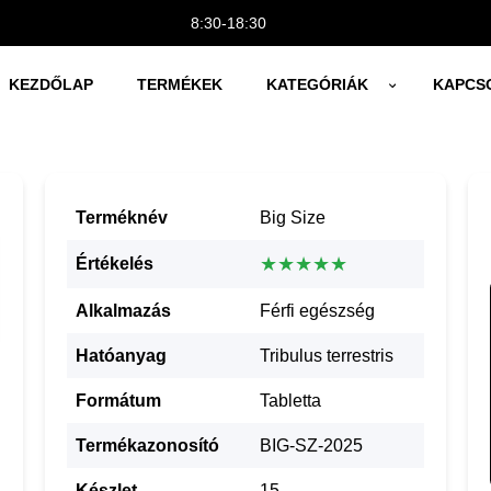
8:30-18:30
KEZDŐLAP
TERMÉKEK
KATEGÓRIÁK
KAPCS
Terméknév
Big Size
★★★★★
Értékelés
Alkalmazás
Férfi egészség
Hatóanyag
Tribulus terrestris
Formátum
Tabletta
Termékazonosító
BIG-SZ-2025
Készlet
15