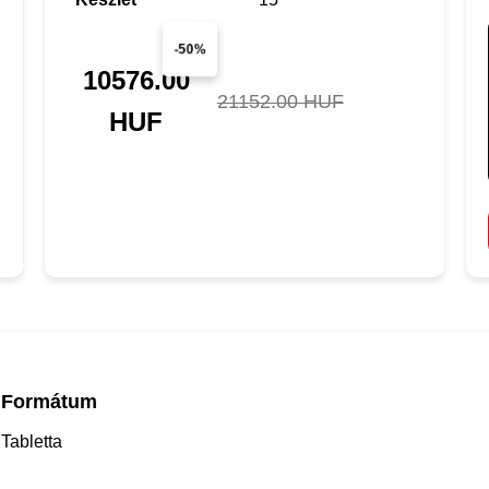
-50%
10576.00
21152.00 HUF
HUF
Formátum
Tabletta