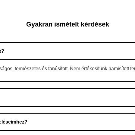
Gyakran ismételt kérdések
k?
gos, természetes és tanúsított. Nem értékesítünk hamisított t
 A rendelés megerősítése után a futárszolgálathoz kerül, és ez az 
deléseimhez?
zeget a rendelés átvételekor fizeti ki.