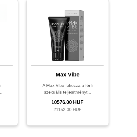
Max Vibe
i
A Max Vibe fokozza a férfi
..
szexuális teljesítményt...
10576.00 HUF
21152.00 HUF