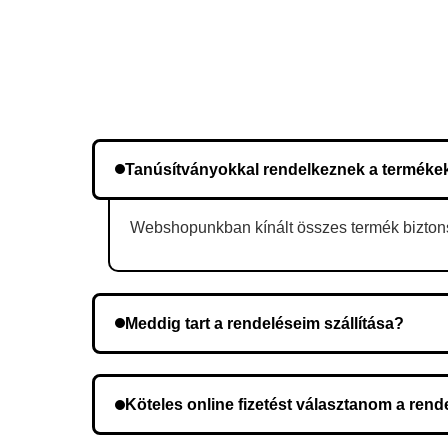
Tanúsítványokkal rendelkeznek a terméke
Webshopunkban kínált összes termék biztonsá
Meddig tart a rendeléseim szállítása?
A szállítás időtartama helyétől függően változik.
Köteles online fizetést választanom a ren
Nem, előleg fizetése nem szükséges. A teljes öss