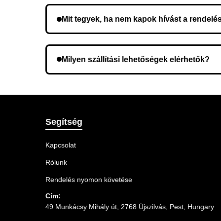
Mit tegyek, ha nem kapok hívást a rendelé
Lehetséges, hogy rossz telefonszámot adott meg.
Milyen szállítási lehetőségek elérhetők?
A rendelés megerősítésekor kiválaszthatja az Ö
Segítség
Kapcsolat
Rólunk
Rendelés nyomon követése
Cím:
49 Munkácsy Mihály út, 2768 Újszilvás, Pest, Hungary