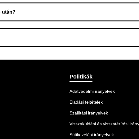
s után?
 Ellenőrizze az adatokat, és szükség szerint ismételje meg a r
nnek legmegfelelőbb szállítási módot.
Politikák
Adatvédelmi irányelvek
Eladási feltételek
Szállítási irányelvek
Visszaküldési és visszatérítési irán
Sütikezelési irányelvek