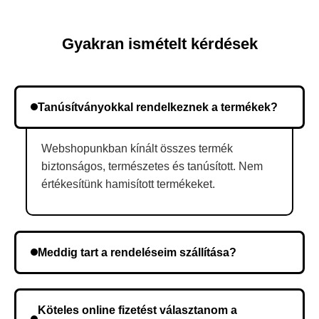
Gyakran ismételt kérdések
Tanúsítványokkal rendelkeznek a termékek?
Webshopunkban kínált összes termék
biztonságos, természetes és tanúsított. Nem
értékesítünk hamisított termékeket.
Meddig tart a rendeléseim szállítása?
A szállítás időtartama helyétől függően változik. A
rendelés megerősítése után a futárszolgálathoz
Köteles online fizetést választanom a
kerül, és ez az időtartam függ a szállítási címtől.