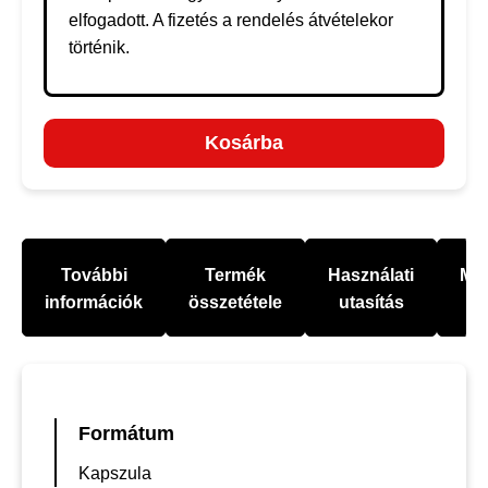
elfogadott. A fizetés a rendelés átvételekor
történik.
Kosárba
További
Termék
Használati
Mel
információk
összetétele
utasítás
Formátum
Kapszula