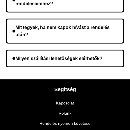
rendeléseimhez?
Nem, előleg fizetése nem szükséges. A teljes
összeget a rendelés átvételekor fizeti ki.
Mit tegyek, ha nem kapok hívást a rendelés
után?
Lehetséges, hogy rossz telefonszámot adott meg.
Ellenőrizze az adatokat, és szükség szerint ismételje
Milyen szállítási lehetőségek elérhetők?
meg a rendelést.
A rendelés megerősítésekor kiválaszthatja az Önnek
legmegfelelőbb szállítási módot.
Segítség
Kapcsolat
Rólunk
Rendelés nyomon követése