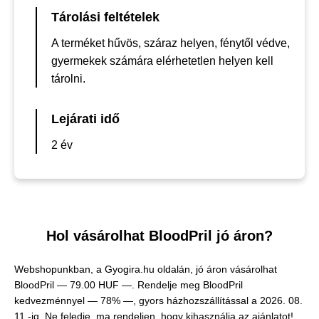
Tárolási feltételek
A terméket hűvös, száraz helyen, fénytől védve,
gyermekek számára elérhetetlen helyen kell
tárolni.
Lejárati idő
2 év
Hol vásárolhat BloodPril jó áron?
Webshopunkban, a Gyogira.hu oldalán, jó áron vásárolhat
BloodPril —
79.00 HUF —
. Rendelje meg BloodPril
kedvezménnyel — 78% —, gyors házhozszállítással a 2026. 08.
11.-ig. Ne feledje, ma rendeljen, hogy kihasználja az ajánlatot!