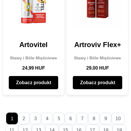
Artovitel
Artroviv Flex+
Stawy i Bóle Mięśniowe
Stawy i Bóle Mięśniowe
24,99 HUF
29,00 HUF
Zobacz produkt
Zobacz produkt
1
2
3
4
5
6
7
8
9
10
11
12
13
14
15
16
17
18
19