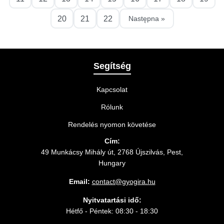
20
21
22
Następna »
Segítség
Kapcsolat
Rólunk
Rendelés nyomon követése
Cím:
49 Munkácsy Mihály út, 2768 Újszilvás, Pest,
Hungary
Email:
contact@gyogira.hu
Nyitvatartási idő:
Hétfő - Péntek: 08:30 - 18:30