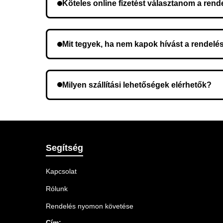
Köteles online fizetést választanom a ren
Nem, előleg fizetése nem szükséges. A teljes öss
Mit tegyek, ha nem kapok hívást a rendelé
Lehetséges, hogy rossz telefonszámot adott meg.
Milyen szállítási lehetőségek elérhetők?
A rendelés megerősítésekor kiválaszthatja az Ö
Segítség
Kapcsolat
Rólunk
Rendelés nyomon követése
Cím: