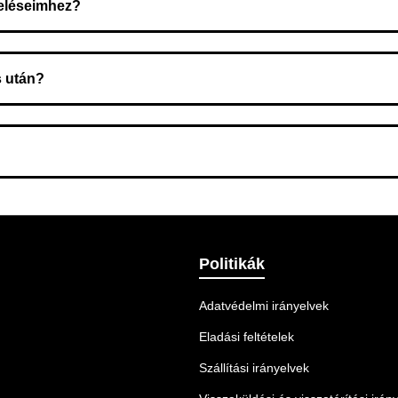
deléseimhez?
zeget a rendelés átvételekor fizeti ki.
s után?
 Ellenőrizze az adatokat, és szükség szerint ismételje meg a r
nnek legmegfelelőbb szállítási módot.
Politikák
Adatvédelmi irányelvek
Eladási feltételek
Szállítási irányelvek