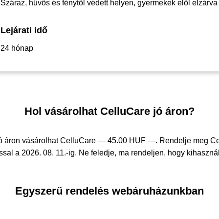
Száraz, hűvös és fénytől védett helyen, gyermekek elől elzárva
Lejárati idő
24 hónap
Hol vásárolhat CelluCare jó áron?
ó áron vásárolhat CelluCare —
45.00 HUF —
. Rendelje meg C
sal a 2026. 08. 11.-ig. Ne feledje, ma rendeljen, hogy kihasznál
Egyszerű rendelés webáruházunkban