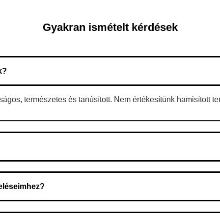
Gyakran ismételt kérdések
k?
gos, természetes és tanúsított. Nem értékesítünk hamisított t
 A rendelés megerősítése után a futárszolgálathoz kerül, és ez az 
deléseimhez?
zeget a rendelés átvételekor fizeti ki.