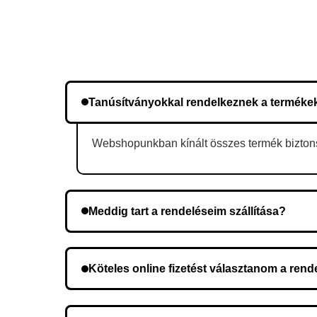
Tanúsítványokkal rendelkeznek a terméke
Webshopunkban kínált összes termék biztonsá
Meddig tart a rendeléseim szállítása?
A szállítás időtartama helyétől függően változik.
Köteles online fizetést választanom a ren
Nem, előleg fizetése nem szükséges. A teljes öss