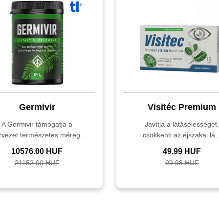
Germivir
Visitéc Premium
A Germivir támogatja a
Javítja a látásélességet
rvezet természetes méreg...
csökkenti az éjszakai lá..
10576.00 HUF
49.99 HUF
21152.00 HUF
99.98 HUF