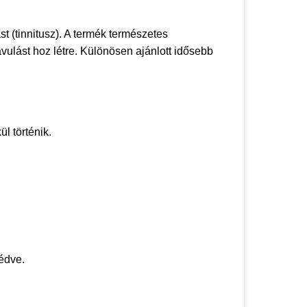
t (tinnitusz). A termék természetes
vulást hoz létre. Különösen ajánlott idősebb
l történik.
édve.