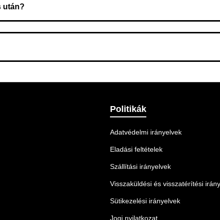
s után?
 Ellenőrizze az adatokat, és szükség szerint ismételje meg a r
nnek legmegfelelőbb szállítási módot.
Politikák
Adatvédelmi irányelvek
Eladási feltételek
Szállítási irányelvek
Visszaküldési és visszatérítési irán
Sütikezelési irányelvek
Jogi nyilatkozat