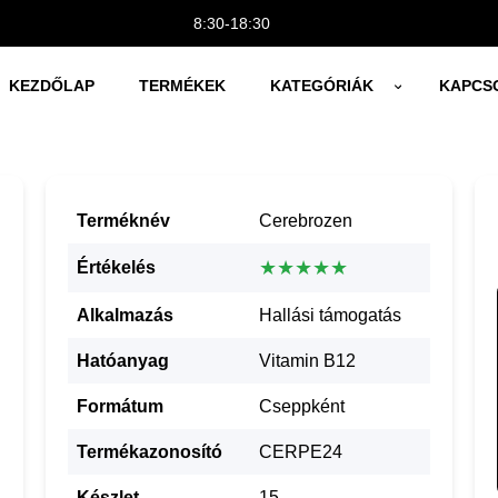
8:30-18:30
KEZDŐLAP
TERMÉKEK
KATEGÓRIÁK
KAPCS
Terméknév
Cerebrozen
★★★★★
Értékelés
Alkalmazás
Hallási támogatás
Hatóanyag
Vitamin B12
Formátum
Cseppként
Termékazonosító
CERPE24
Készlet
15