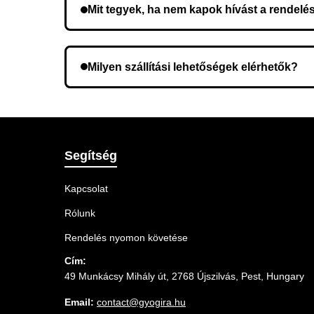
Mit tegyek, ha nem kapok hívást a rendelé
Lehetséges, hogy rossz telefonszámot adott meg.
Milyen szállítási lehetőségek elérhetők?
A rendelés megerősítésekor kiválaszthatja az Ö
Segítség
Kapcsolat
Rólunk
Rendelés nyomon követése
Cím:
49 Munkácsy Mihály út, 2768 Újszilvás, Pest, Hungary
Email:
contact@gyogira.hu