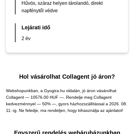
Hűvös, száraz helyen tárolandó, direkt
napfénytől védve
Lejárati idő
2 év
Hol vásárolhat Collagent jó áron?
Webshopunkban, a Gyogira.hu oldalán, jó áron vásárolhat
Collagent —
10576.00 HUF —
. Rendelje meg Collagent
kedvezménnyel — 50% —, gyors házhozszállítással a 2026. 08.
11.-ig. Ne feledje, ma rendeljen, hogy kihasználja az ajánlatot!
Egyszerű rendelés webáruházunkban