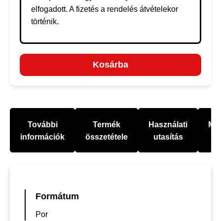
elfogadott. A fizetés a rendelés átvételekor
történik.
Kosárba
További
Termék
Használati
Mel
információk
összetétele
utasítás
Formátum
Por