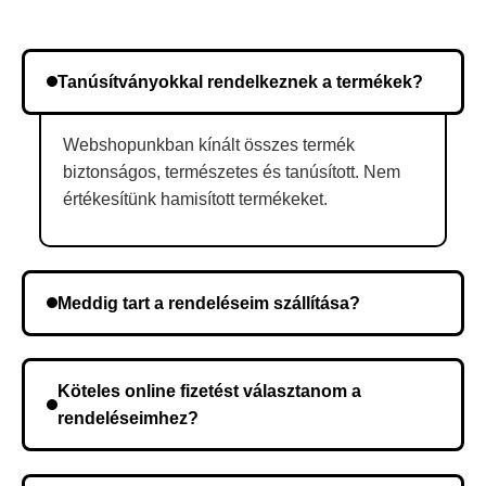
Tanúsítványokkal rendelkeznek a termékek?
Webshopunkban kínált összes termék
biztonságos, természetes és tanúsított. Nem
értékesítünk hamisított termékeket.
Meddig tart a rendeléseim szállítása?
A szállítás időtartama helyétől függően változik. A
rendelés megerősítése után a futárszolgálathoz
Köteles online fizetést választanom a
kerül, és ez az időtartam függ a szállítási címtől.
rendeléseimhez?
Nem, előleg fizetése nem szükséges. A teljes