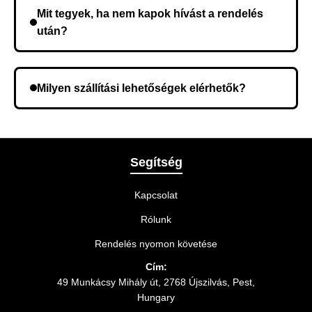
összeget a rendelés átvételekor fizeti ki.
Mit tegyek, ha nem kapok hívást a rendelés
után?
Lehetséges, hogy rossz telefonszámot adott meg.
Ellenőrizze az adatokat, és szükség szerint ismételje
Milyen szállítási lehetőségek elérhetők?
meg a rendelést.
A rendelés megerősítésekor kiválaszthatja az Önnek
legmegfelelőbb szállítási módot.
Segítség
Kapcsolat
Rólunk
Rendelés nyomon követése
Cím:
49 Munkácsy Mihály út, 2768 Újszilvás, Pest,
Hungary