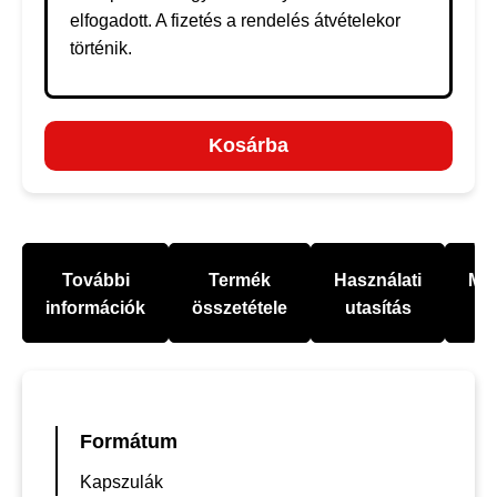
elfogadott. A fizetés a rendelés átvételekor
történik.
Kosárba
További
Termék
Használati
Mel
információk
összetétele
utasítás
Formátum
Kapszulák