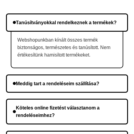
Tanúsítványokkal rendelkeznek a termékek?
Webshopunkban kínált összes termék
biztonságos, természetes és tanúsított. Nem
értékesítünk hamisított termékeket.
Meddig tart a rendeléseim szállítása?
A szállítás időtartama helyétől függően változik. A
rendelés megerősítése után a futárszolgálathoz
Köteles online fizetést választanom a
kerül, és ez az időtartam függ a szállítási címtől.
rendeléseimhez?
Nem, előleg fizetése nem szükséges. A teljes