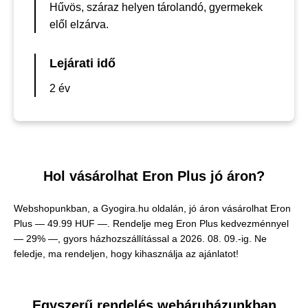
Hűvös, száraz helyen tárolandó, gyermekek
elől elzárva.
Lejárati idő
2 év
Hol vásárolhat Eron Plus jó áron?
Webshopunkban, a Gyogira.hu oldalán, jó áron vásárolhat Eron
Plus —
49.99 HUF —
. Rendelje meg Eron Plus kedvezménnyel
— 29% —, gyors házhozszállítással a 2026. 08. 09.-ig. Ne
feledje, ma rendeljen, hogy kihasználja az ajánlatot!
Egyszerű rendelés webáruházunkban