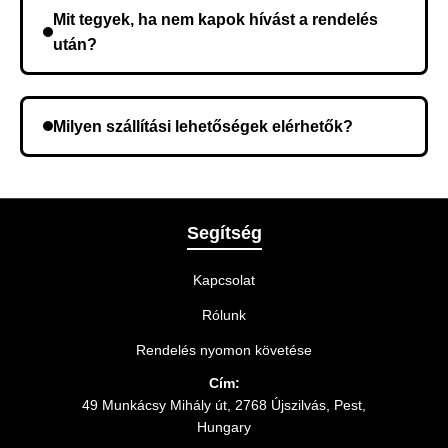
összeget a rendelés átvételekor fizeti ki.
Mit tegyek, ha nem kapok hívást a rendelés
után?
Lehetséges, hogy rossz telefonszámot adott meg.
Ellenőrizze az adatokat, és szükség szerint ismételje
Milyen szállítási lehetőségek elérhetők?
meg a rendelést.
A rendelés megerősítésekor kiválaszthatja az Önnek
legmegfelelőbb szállítási módot.
Segítség
Kapcsolat
Rólunk
Rendelés nyomon követése
Cím:
49 Munkácsy Mihály út, 2768 Újszilvás, Pest,
Hungary