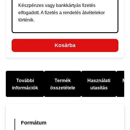
Készpénzes vagy bankkártyás fizetés
elfogadott. A fizetés a rendelés átvételekor
történik.
Kosárba
További
Termék
Használati
Mel
információk
összetétele
utasítás
Formátum