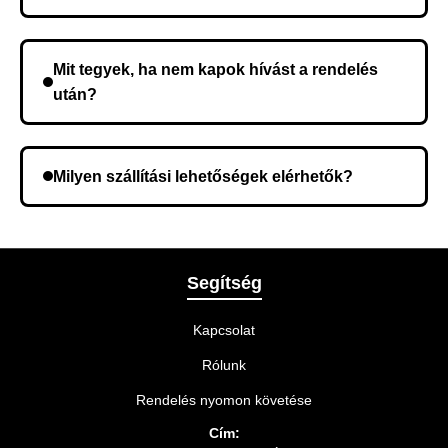
Nem, előleg fizetése nem szükséges. A teljes
összeget a rendelés átvételekor fizeti ki.
Mit tegyek, ha nem kapok hívást a rendelés
után?
Lehetséges, hogy rossz telefonszámot adott meg.
Ellenőrizze az adatokat, és szükség szerint ismételje
Milyen szállítási lehetőségek elérhetők?
meg a rendelést.
A rendelés megerősítésekor kiválaszthatja az Önnek
legmegfelelőbb szállítási módot.
Segítség
Kapcsolat
Rólunk
Rendelés nyomon követése
Cím: