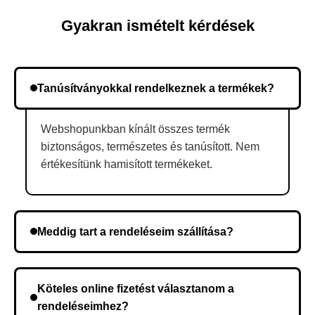
Gyakran ismételt kérdések
Tanúsítványokkal rendelkeznek a termékek?
Webshopunkban kínált összes termék
biztonságos, természetes és tanúsított. Nem
értékesítünk hamisított termékeket.
Meddig tart a rendeléseim szállítása?
A szállítás időtartama helyétől függően változik. A
rendelés megerősítése után a futárszolgálathoz
Köteles online fizetést választanom a
kerül, és ez az időtartam függ a szállítási címtől.
rendeléseimhez?