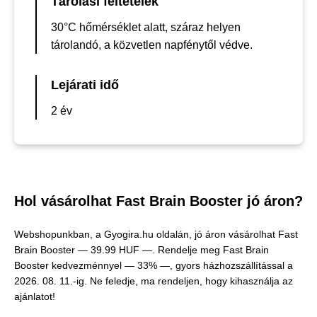
Tárolási feltételek
30°C hőmérséklet alatt, száraz helyen
tárolandó, a közvetlen napfénytől védve.
Lejárati idő
2 év
Hol vásárolhat Fast Brain Booster jó áron?
Webshopunkban, a Gyogira.hu oldalán, jó áron vásárolhat Fast
Brain Booster —
39.99 HUF —
. Rendelje meg Fast Brain
Booster kedvezménnyel — 33% —, gyors házhozszállítással a
2026. 08. 11.-ig. Ne feledje, ma rendeljen, hogy kihasználja az
ajánlatot!