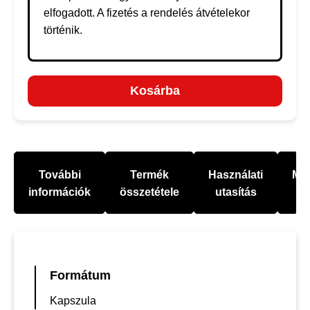
elfogadott. A fizetés a rendelés átvételekor
történik.
Kosárba
További
Termék
Használati
Mel
információk
összetétele
utasítás
Formátum
Kapszula