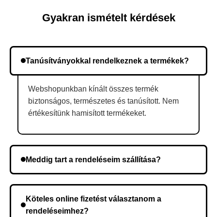
Gyakran ismételt kérdések
Tanúsítványokkal rendelkeznek a termékek?
Webshopunkban kínált összes termék
biztonságos, természetes és tanúsított. Nem
értékesítünk hamisított termékeket.
Meddig tart a rendeléseim szállítása?
A szállítás időtartama helyétől függően változik. A
rendelés megerősítése után a futárszolgálathoz
Köteles online fizetést választanom a
kerül, és ez az időtartam függ a szállítási címtől.
rendeléseimhez?