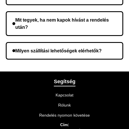
Nem, előleg fizetése nem szükséges. A teljes
összeget a rendelés átvételekor fizeti ki.
Mit tegyek, ha nem kapok hívást a rendelés
után?
Lehetséges, hogy rossz telefonszámot adott meg.
Ellenőrizze az adatokat, és szükség szerint ismételje
Milyen szállítási lehetőségek elérhetők?
meg a rendelést.
A rendelés megerősítésekor kiválaszthatja az Önnek
legmegfelelőbb szállítási módot.
Segítség
Kapcsolat
Rólunk
Rendelés nyomon követése
Cím: