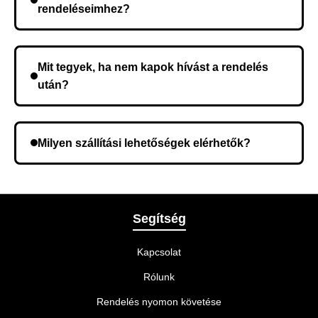
rendeléseimhez?
Nem, előleg fizetése nem szükséges. A teljes
összeget a rendelés átvételekor fizeti ki.
Mit tegyek, ha nem kapok hívást a rendelés
után?
Lehetséges, hogy rossz telefonszámot adott meg.
Ellenőrizze az adatokat, és szükség szerint ismételje
Milyen szállítási lehetőségek elérhetők?
meg a rendelést.
A rendelés megerősítésekor kiválaszthatja az Önnek
legmegfelelőbb szállítási módot.
Segítség
Kapcsolat
Rólunk
Rendelés nyomon követése