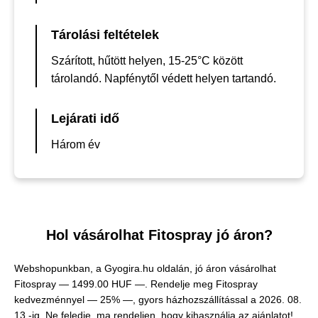
Tárolási feltételek
Szárított, hűtött helyen, 15-25°C között
tárolandó. Napfénytől védett helyen tartandó.
Lejárati idő
Három év
Hol vásárolhat Fitospray jó áron?
Webshopunkban, a Gyogira.hu oldalán, jó áron vásárolhat
Fitospray —
1499.00 HUF —
. Rendelje meg Fitospray
kedvezménnyel — 25% —, gyors házhozszállítással a 2026. 08.
13.-ig. Ne feledje, ma rendeljen, hogy kihasználja az ajánlatot!