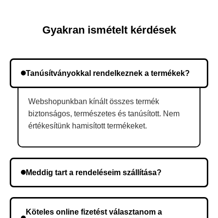
Gyakran ismételt kérdések
Tanúsítványokkal rendelkeznek a termékek?
Webshopunkban kínált összes termék
biztonságos, természetes és tanúsított. Nem
értékesítünk hamisított termékeket.
Meddig tart a rendeléseim szállítása?
A szállítás időtartama helyétől függően változik. A
rendelés megerősítése után a futárszolgálathoz
Köteles online fizetést választanom a
kerül, és ez az időtartam függ a szállítási címtől.