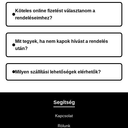
rendelés megerősítése után a futárszolgálathoz
Köteles online fizetést választanom a
kerül, és ez az időtartam függ a szállítási címtől.
rendeléseimhez?
Nem, előleg fizetése nem szükséges. A teljes
összeget a rendelés átvételekor fizeti ki.
Mit tegyek, ha nem kapok hívást a rendelés
után?
Lehetséges, hogy rossz telefonszámot adott meg.
Ellenőrizze az adatokat, és szükség szerint ismételje
Milyen szállítási lehetőségek elérhetők?
meg a rendelést.
A rendelés megerősítésekor kiválaszthatja az Önnek
legmegfelelőbb szállítási módot.
Segítség
Kapcsolat
Rólunk