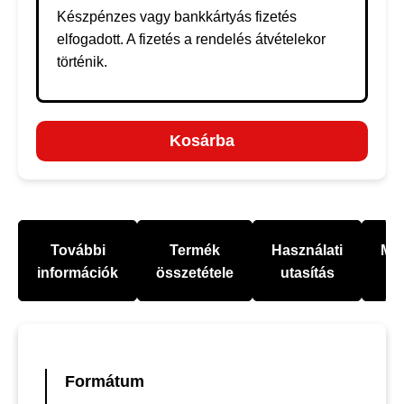
Készpénzes vagy bankkártyás fizetés
elfogadott. A fizetés a rendelés átvételekor
történik.
Kosárba
További
Termék
Használati
Mel
információk
összetétele
utasítás
Formátum