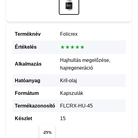
Terméknév
Folicrex
★★★★★
Értékelés
Hajhullás megelőzése,
Alkalmazás
hajregeneráció
Hatóanyag
Kríl-olaj
Formátum
Kapszulák
Termékazonosító
FLCRX-HU-45
Készlet
15
-25%