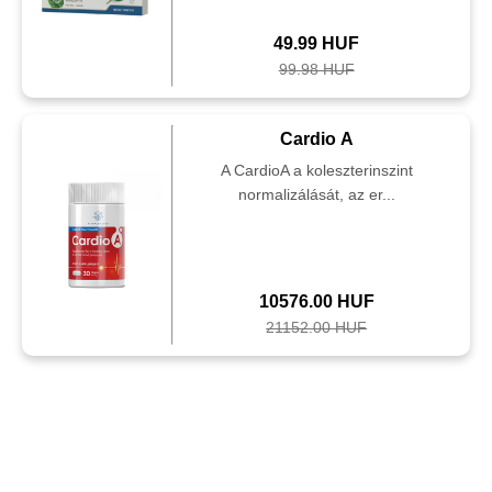
49.99 HUF
99.98 HUF
Cardio A
A CardioA a koleszterinszint
normalizálását, az er...
10576.00 HUF
21152.00 HUF