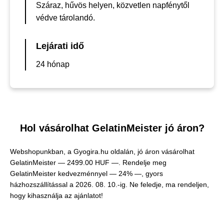
Száraz, hűvös helyen, közvetlen napfénytől
védve tárolandó.
Lejárati idő
24 hónap
Hol vásárolhat GelatinMeister jó áron?
Webshopunkban, a Gyogira.hu oldalán, jó áron vásárolhat
GelatinMeister —
2499.00 HUF —
. Rendelje meg
GelatinMeister kedvezménnyel — 24% —, gyors
házhozszállítással a 2026. 08. 10.-ig. Ne feledje, ma rendeljen,
hogy kihasználja az ajánlatot!