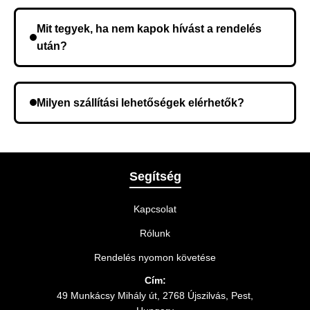
Nem, előleg fizetése nem szükséges. A teljes
összeget a rendelés átvételekor fizeti ki.
Mit tegyek, ha nem kapok hívást a rendelés
után?
Lehetséges, hogy rossz telefonszámot adott meg.
Ellenőrizze az adatokat, és szükség szerint ismételje
Milyen szállítási lehetőségek elérhetők?
meg a rendelést.
A rendelés megerősítésekor kiválaszthatja az Önnek
legmegfelelőbb szállítási módot.
Segítség
Kapcsolat
Rólunk
Rendelés nyomon követése
Cím:
49 Munkácsy Mihály út, 2768 Újszilvás, Pest,