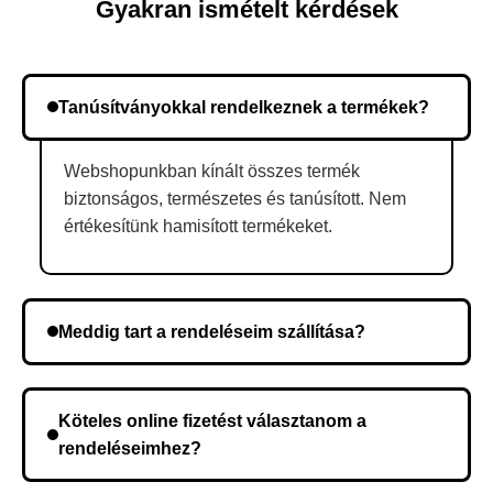
Gyakran ismételt kérdések
Tanúsítványokkal rendelkeznek a termékek?
Webshopunkban kínált összes termék
biztonságos, természetes és tanúsított. Nem
értékesítünk hamisított termékeket.
Meddig tart a rendeléseim szállítása?
A szállítás időtartama helyétől függően változik. A
rendelés megerősítése után a futárszolgálathoz
Köteles online fizetést választanom a
kerül, és ez az időtartam függ a szállítási címtől.
rendeléseimhez?