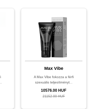
Max Vibe
i
A Max Vibe fokozza a férfi
..
szexuális teljesítményt...
10576.00 HUF
21152.00 HUF