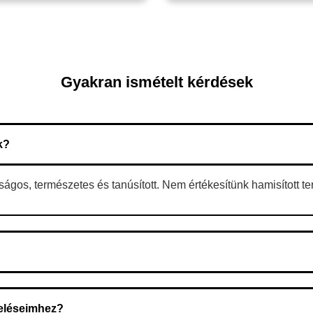
Gyakran ismételt kérdések
k?
gos, természetes és tanúsított. Nem értékesítünk hamisított t
 A rendelés megerősítése után a futárszolgálathoz kerül, és ez az 
deléseimhez?