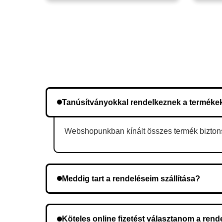
Tanúsítványokkal rendelkeznek a terméke
Webshopunkban kínált összes termék biztonsá
Meddig tart a rendeléseim szállítása?
A szállítás időtartama helyétől függően változik.
Köteles online fizetést választanom a ren