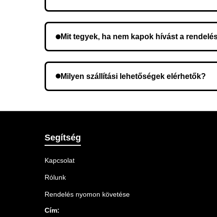
Nem, előleg fizetése nem szükséges. A teljes öss
Mit tegyek, ha nem kapok hívást a rendelé
Lehetséges, hogy rossz telefonszámot adott meg.
Milyen szállítási lehetőségek elérhetők?
A rendelés megerősítésekor kiválaszthatja az Ö
Segítség
Kapcsolat
Rólunk
Rendelés nyomon követése
Cím: