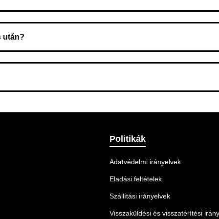
zeget a rendelés átvételekor fizeti ki.
s után?
 Ellenőrizze az adatokat, és szükség szerint ismételje meg a r
nnek legmegfelelőbb szállítási módot.
Politikák
Adatvédelmi irányelvek
Eladási feltételek
Szállítási irányelvek
Visszaküldési és visszatérítési irán