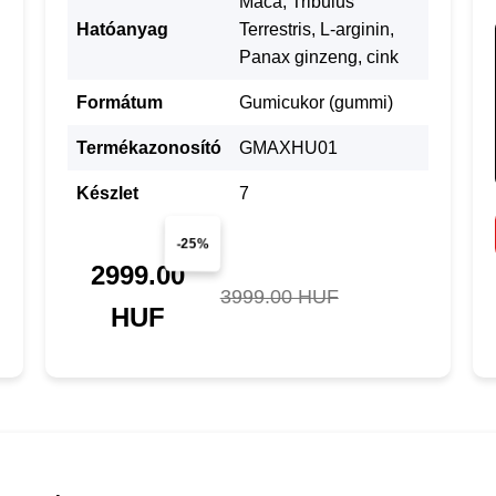
Maca, Tribulus
Hatóanyag
Terrestris, L-arginin,
Panax ginzeng, cink
Formátum
Gumicukor (gummi)
Termékazonosító
GMAXHU01
Készlet
7
-25%
2999.00
3999.00 HUF
HUF