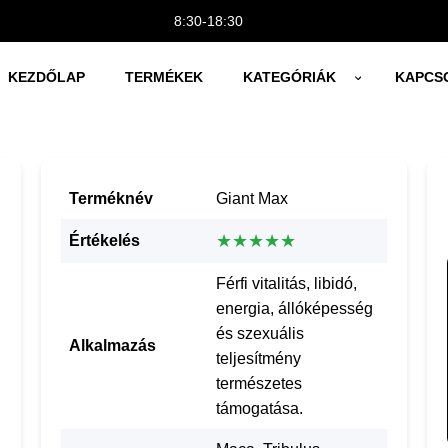
8:30-18:30
KEZDŐLAP
TERMÉKEK
KATEGÓRIÁK
KAPCS
Terméknév
Giant Max
★★★★★
Értékelés
Férfi vitalitás, libidó,
energia, állóképesség
és szexuális
Alkalmazás
teljesítmény
természetes
támogatása.