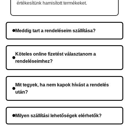
értékesítünk hamisított termékeket.
Meddig tart a rendeléseim szállítása?
A szállítás időtartama helyétől függően változik. A
rendelés megerősítése után a futárszolgálathoz
Köteles online fizetést választanom a
kerül, és ez az időtartam függ a szállítási címtől.
rendeléseimhez?
Nem, előleg fizetése nem szükséges. A teljes
összeget a rendelés átvételekor fizeti ki.
Mit tegyek, ha nem kapok hívást a rendelés
után?
Lehetséges, hogy rossz telefonszámot adott meg.
Ellenőrizze az adatokat, és szükség szerint ismételje
Milyen szállítási lehetőségek elérhetők?
meg a rendelést.
A rendelés megerősítésekor kiválaszthatja az Önnek