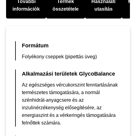
További
Termék
Használati
Mel
információk
összetétele
utasítás
Formátum
Folyékony cseppek (pipettás üveg)
Alkalmazási területek GlycoBalance
Az egészséges vércukorszint fenntartásának
természetes támogatására, a normál
szénhidrát-anyagcsere és az
inzulinérzékenység elősegítésére, az
energiaszint és a vérkeringés támogatására
felnőttek számára.