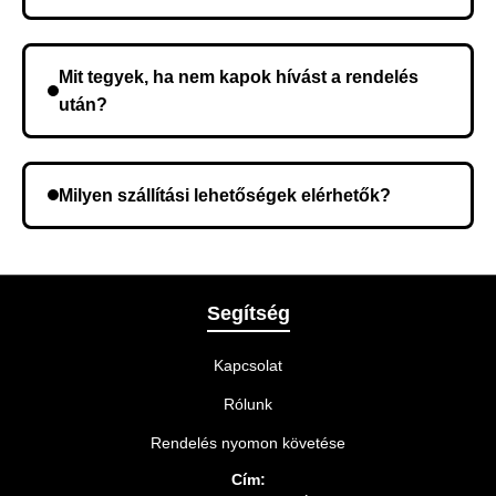
Nem, előleg fizetése nem szükséges. A teljes
összeget a rendelés átvételekor fizeti ki.
Mit tegyek, ha nem kapok hívást a rendelés
után?
Lehetséges, hogy rossz telefonszámot adott meg.
Ellenőrizze az adatokat, és szükség szerint ismételje
Milyen szállítási lehetőségek elérhetők?
meg a rendelést.
A rendelés megerősítésekor kiválaszthatja az Önnek
legmegfelelőbb szállítási módot.
Segítség
Kapcsolat
Rólunk
Rendelés nyomon követése
Cím: