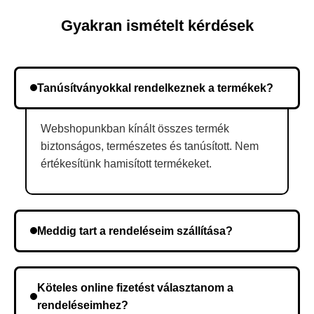
Gyakran ismételt kérdések
Tanúsítványokkal rendelkeznek a termékek?
Webshopunkban kínált összes termék
biztonságos, természetes és tanúsított. Nem
értékesítünk hamisított termékeket.
Meddig tart a rendeléseim szállítása?
A szállítás időtartama helyétől függően változik. A
rendelés megerősítése után a futárszolgálathoz
Köteles online fizetést választanom a
kerül, és ez az időtartam függ a szállítási címtől.
rendeléseimhez?