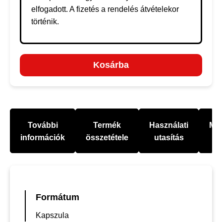
elfogadott. A fizetés a rendelés átvételekor
történik.
Kosárba
További
Termék
Használati
Mel
információk
összetétele
utasítás
Formátum
Kapszula