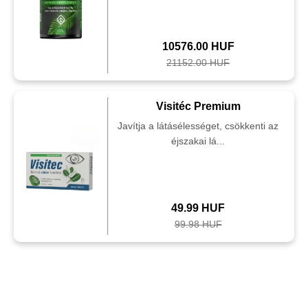
10576.00 HUF
21152.00 HUF
Visitéc Premium
Javítja a látásélességet, csökkenti az
éjszakai lá...
49.99 HUF
99.98 HUF