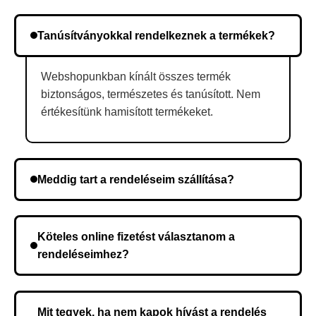
Tanúsítványokkal rendelkeznek a termékek?
Webshopunkban kínált összes termék
biztonságos, természetes és tanúsított. Nem
értékesítünk hamisított termékeket.
Meddig tart a rendeléseim szállítása?
A szállítás időtartama helyétől függően változik. A
rendelés megerősítése után a futárszolgálathoz
Köteles online fizetést választanom a
kerül, és ez az időtartam függ a szállítási címtől.
rendeléseimhez?
Nem, előleg fizetése nem szükséges. A teljes
összeget a rendelés átvételekor fizeti ki.
Mit tegyek, ha nem kapok hívást a rendelés