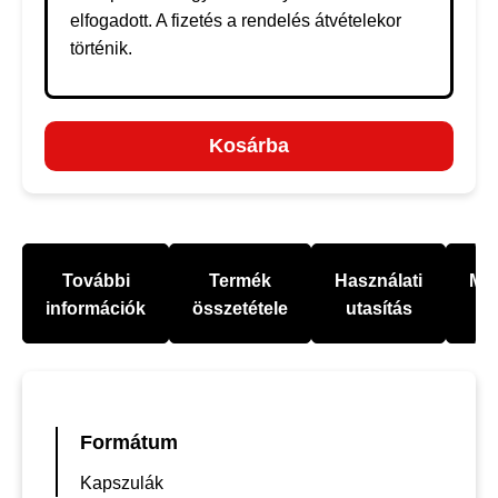
elfogadott. A fizetés a rendelés átvételekor
történik.
Kosárba
További
Termék
Használati
Mel
információk
összetétele
utasítás
Formátum
Kapszulák