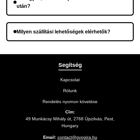
után?
Lehetséges, hogy rossz telefonszámot adott meg.
Ellenőrizze az adatokat, és szükség szerint ismételje
Milyen szállítási lehetőségek elérhetők?
meg a rendelést.
A rendelés megerősítésekor kiválaszthatja az Önnek
legmegfelelőbb szállítási módot.
Segítség
Kapcsolat
Rólunk
Rendelés nyomon követése
Cím:
49 Munkácsy Mihály út, 2768 Újszilvás, Pest,
Hungary
Email:
contact@gyogira.hu