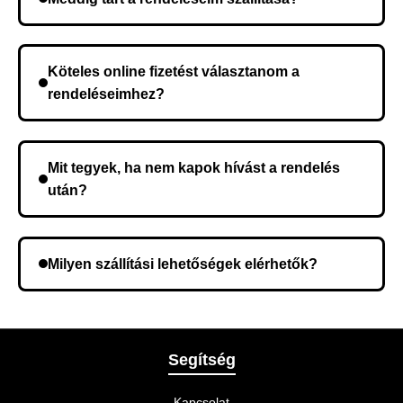
A szállítás időtartama helyétől függően változik. A
rendelés megerősítése után a futárszolgálathoz
Köteles online fizetést választanom a
kerül, és ez az időtartam függ a szállítási címtől.
rendeléseimhez?
Nem, előleg fizetése nem szükséges. A teljes
összeget a rendelés átvételekor fizeti ki.
Mit tegyek, ha nem kapok hívást a rendelés
után?
Lehetséges, hogy rossz telefonszámot adott meg.
Ellenőrizze az adatokat, és szükség szerint ismételje
Milyen szállítási lehetőségek elérhetők?
meg a rendelést.
A rendelés megerősítésekor kiválaszthatja az Önnek
legmegfelelőbb szállítási módot.
Segítség
Kapcsolat