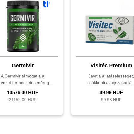
Germivir
Visitéc Premium
A Germivir támogatja a
Javítja a látásélességet
rvezet természetes méreg...
csökkenti az éjszakai lá..
10576.00 HUF
49.99 HUF
21152.00 HUF
99.98 HUF