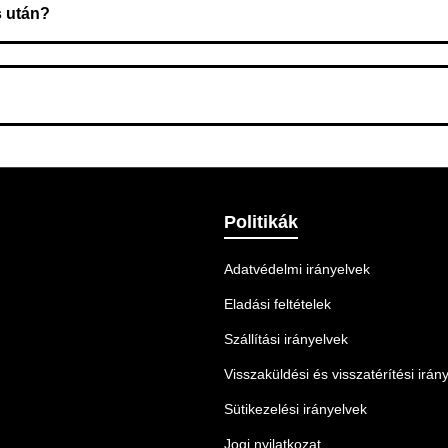
s után?
 Ellenőrizze az adatokat, és szükség szerint ismételje meg a r
nnek legmegfelelőbb szállítási módot.
Politikák
Adatvédelmi irányelvek
Eladási feltételek
Szállítási irányelvek
Visszaküldési és visszatérítési irán
Sütikezelési irányelvek
Jogi nyilatkozat