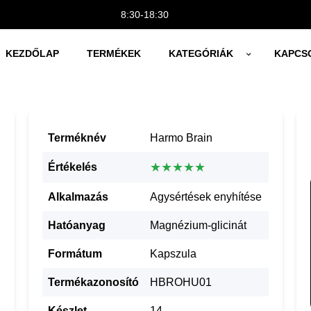
8:30-18:30
KEZDŐLAP
TERMÉKEK
KATEGÓRIÁK
KAPCS
Terméknév
Harmo Brain
★★★★★
Értékelés
Alkalmazás
Agysértések enyhítése
Hatóanyag
Magnézium-glicinát
Formátum
Kapszula
Termékazonosító
HBROHU01
Készlet
14