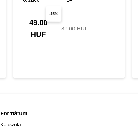
-45%
49.00
89.00 HUF
HUF
Formátum
Kapszula