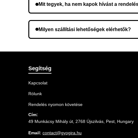
Mit tegyek, ha nem kapok hívást a rendelé
Lehetséges, hogy rossz telefonszámot adott meg.
Milyen szállítási lehetőségek elérhetők?
A rendelés megerősítésekor kiválaszthatja az Ö
Segítség
Kapcsolat
Rólunk
Rendelés nyomon követése
Cím:
49 Munkácsy Mihály út, 2768 Újszilvás, Pest, Hungary
Email:
contact@gyogira.hu