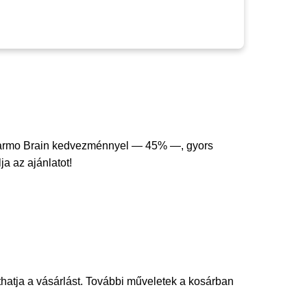
armo Brain kedvezménnyel — 45% —, gyors
ja az ajánlatot!
thatja a vásárlást. További műveletek a kosárban