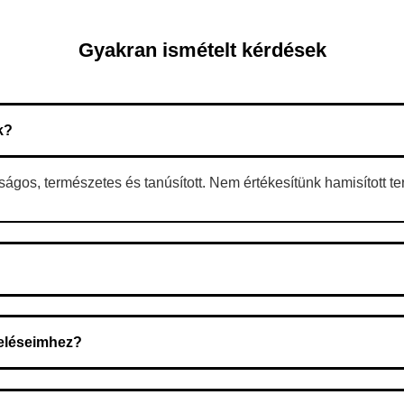
Gyakran ismételt kérdések
k?
gos, természetes és tanúsított. Nem értékesítünk hamisított t
 A rendelés megerősítése után a futárszolgálathoz kerül, és ez az 
deléseimhez?
zeget a rendelés átvételekor fizeti ki.