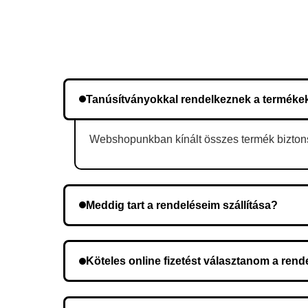
Tanúsítványokkal rendelkeznek a terméke
Webshopunkban kínált összes termék biztonsá
Meddig tart a rendeléseim szállítása?
A szállítás időtartama helyétől függően változik.
Köteles online fizetést választanom a ren
Nem, előleg fizetése nem szükséges. A teljes öss