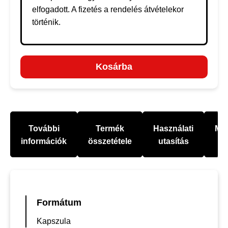
elfogadott. A fizetés a rendelés átvételekor
történik.
Kosárba
További
Termék
Használati
Mel
információk
összetétele
utasítás
Formátum
Kapszula