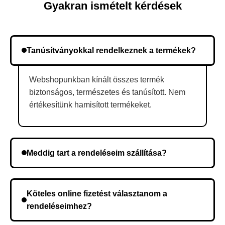
Gyakran ismételt kérdések
Tanúsítványokkal rendelkeznek a termékek?
Webshopunkban kínált összes termék
biztonságos, természetes és tanúsított. Nem
értékesítünk hamisított termékeket.
Meddig tart a rendeléseim szállítása?
A szállítás időtartama helyétől függően változik. A
rendelés megerősítése után a futárszolgálathoz
Köteles online fizetést választanom a
kerül, és ez az időtartam függ a szállítási címtől.
rendeléseimhez?