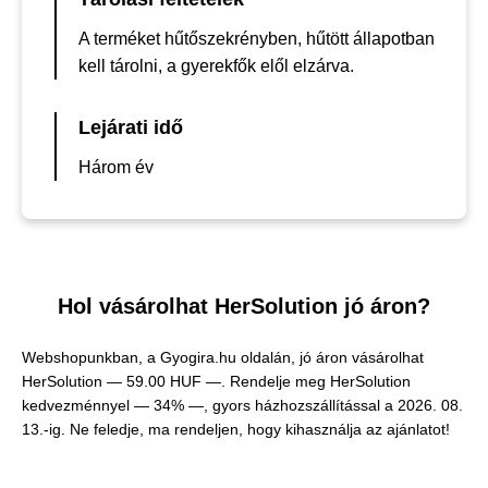
A terméket hűtőszekrényben, hűtött állapotban
kell tárolni, a gyerekfők elől elzárva.
Lejárati idő
Három év
Hol vásárolhat HerSolution jó áron?
Webshopunkban, a Gyogira.hu oldalán, jó áron vásárolhat
HerSolution —
59.00 HUF —
. Rendelje meg HerSolution
kedvezménnyel — 34% —, gyors házhozszállítással a 2026. 08.
13.-ig. Ne feledje, ma rendeljen, hogy kihasználja az ajánlatot!