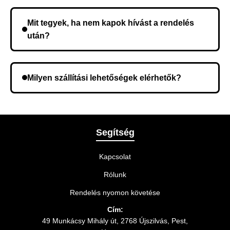
Nem, előleg fizetése nem szükséges. A teljes
összeget a rendelés átvételekor fizeti ki.
Mit tegyek, ha nem kapok hívást a rendelés
után?
Lehetséges, hogy rossz telefonszámot adott meg.
Ellenőrizze az adatokat, és szükség szerint ismételje
Milyen szállítási lehetőségek elérhetők?
meg a rendelést.
A rendelés megerősítésekor kiválaszthatja az Önnek
legmegfelelőbb szállítási módot.
Segítség
Kapcsolat
Rólunk
Rendelés nyomon követése
Cím:
49 Munkácsy Mihály út, 2768 Újszilvás, Pest,