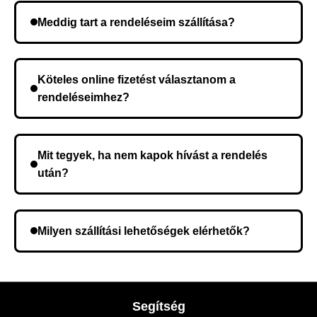
Meddig tart a rendeléseim szállítása?
A szállítás időtartama helyétől függően változik. A
rendelés megerősítése után a futárszolgálathoz
Köteles online fizetést választanom a
kerül, és ez az időtartam függ a szállítási címtől.
rendeléseimhez?
Nem, előleg fizetése nem szükséges. A teljes
összeget a rendelés átvételekor fizeti ki.
Mit tegyek, ha nem kapok hívást a rendelés
után?
Lehetséges, hogy rossz telefonszámot adott meg.
Ellenőrizze az adatokat, és szükség szerint ismételje
Milyen szállítási lehetőségek elérhetők?
meg a rendelést.
A rendelés megerősítésekor kiválaszthatja az Önnek
legmegfelelőbb szállítási módot.
Segítség