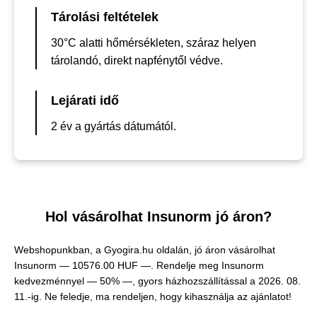
Tárolási feltételek
30°C alatti hőmérsékleten, száraz helyen
tárolandó, direkt napfénytől védve.
Lejárati idő
2 év a gyártás dátumától.
Hol vásárolhat Insunorm jó áron?
Webshopunkban, a Gyogira.hu oldalán, jó áron vásárolhat
Insunorm —
10576.00 HUF —
. Rendelje meg Insunorm
kedvezménnyel — 50% —, gyors házhozszállítással a 2026. 08.
11.-ig. Ne feledje, ma rendeljen, hogy kihasználja az ajánlatot!