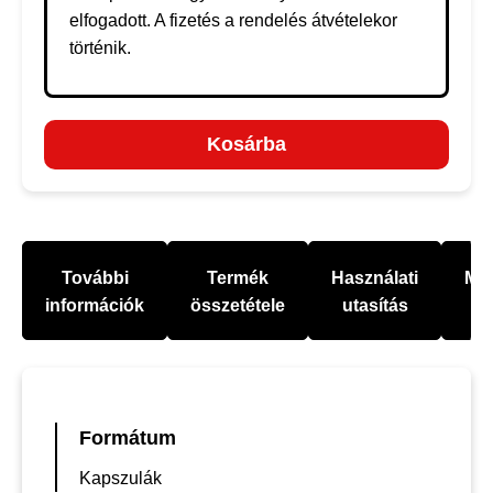
elfogadott. A fizetés a rendelés átvételekor
történik.
Kosárba
További
Termék
Használati
Mel
információk
összetétele
utasítás
Formátum
Kapszulák