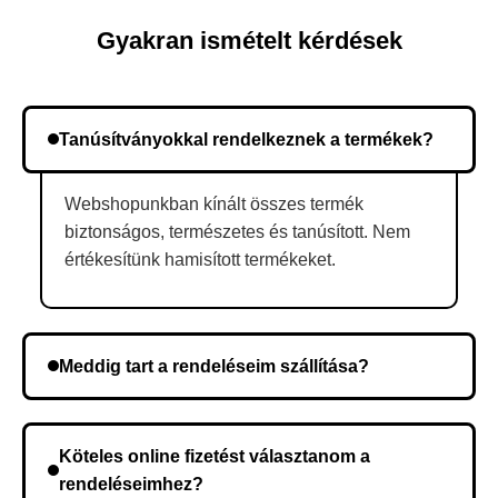
Gyakran ismételt kérdések
Tanúsítványokkal rendelkeznek a termékek?
Webshopunkban kínált összes termék
biztonságos, természetes és tanúsított. Nem
értékesítünk hamisított termékeket.
Meddig tart a rendeléseim szállítása?
A szállítás időtartama helyétől függően változik. A
rendelés megerősítése után a futárszolgálathoz
Köteles online fizetést választanom a
kerül, és ez az időtartam függ a szállítási címtől.
rendeléseimhez?