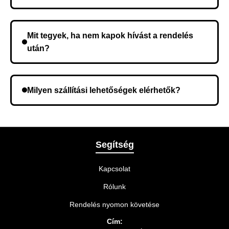
Nem, előleg fizetése nem szükséges. A teljes
összeget a rendelés átvételekor fizeti ki.
Mit tegyek, ha nem kapok hívást a rendelés
után?
Lehetséges, hogy rossz telefonszámot adott meg.
Ellenőrizze az adatokat, és szükség szerint ismételje
Milyen szállítási lehetőségek elérhetők?
meg a rendelést.
A rendelés megerősítésekor kiválaszthatja az Önnek
legmegfelelőbb szállítási módot.
Segítség
Kapcsolat
Rólunk
Rendelés nyomon követése
Cím: