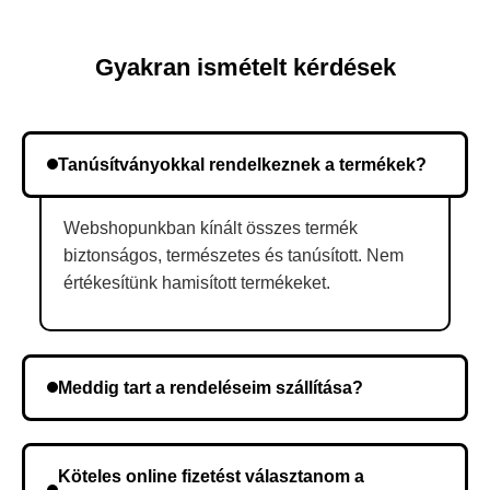
Gyakran ismételt kérdések
Tanúsítványokkal rendelkeznek a termékek?
Webshopunkban kínált összes termék
biztonságos, természetes és tanúsított. Nem
értékesítünk hamisított termékeket.
Meddig tart a rendeléseim szállítása?
A szállítás időtartama helyétől függően változik. A
rendelés megerősítése után a futárszolgálathoz
Köteles online fizetést választanom a
kerül, és ez az időtartam függ a szállítási címtől.