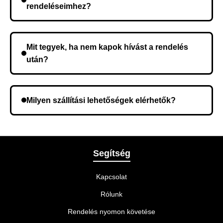
rendeléseimhez?
Nem, előleg fizetése nem szükséges. A teljes
összeget a rendelés átvételekor fizeti ki.
Mit tegyek, ha nem kapok hívást a rendelés
után?
Lehetséges, hogy rossz telefonszámot adott meg.
Ellenőrizze az adatokat, és szükség szerint ismételje
Milyen szállítási lehetőségek elérhetők?
meg a rendelést.
A rendelés megerősítésekor kiválaszthatja az Önnek
legmegfelelőbb szállítási módot.
Segítség
Kapcsolat
Rólunk
Rendelés nyomon követése