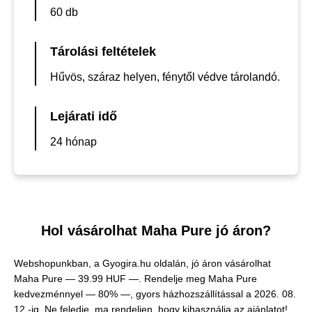
60 db
Tárolási feltételek
Hűvös, száraz helyen, fénytől védve tárolandó.
Lejárati idő
24 hónap
Hol vásárolhat Maha Pure jó áron?
Webshopunkban, a Gyogira.hu oldalán, jó áron vásárolhat
Maha Pure —
39.99 HUF —
. Rendelje meg Maha Pure
kedvezménnyel — 80% —, gyors házhozszállítással a 2026. 08.
12.-ig. Ne feledje, ma rendeljen, hogy kihasználja az ajánlatot!