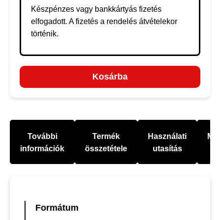
Készpénzes vagy bankkártyás fizetés
elfogadott. A fizetés a rendelés átvételekor
történik.
Kosárba
További
Termék
Használati
Mel
információk
összetétele
utasítás
Formátum