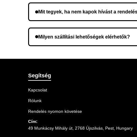
Mit tegyek, ha nem kapok hívást a rendelé
Lehetséges, hogy rossz telefonszámot adott meg.
Milyen szállítási lehetőségek elérhetők?
A rendelés megerősítésekor kiválaszthatja az Ö
Segítség
Kapcsolat
Rólunk
Rendelés nyomon követése
Cím:
49 Munkácsy Mihály út, 2768 Újszilvás, Pest, Hungary