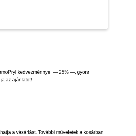
emoPryl kedvezménnyel — 25% —, gyors
ja az ajánlatot!
thatja a vásárlást. További műveletek a kosárban