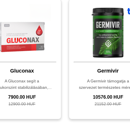
Gluconax
Germivir
A Gluconax segít a
A Germivir támogatja a
ukorszint stabilizálásában,...
szervezet természetes mére
7900.00 HUF
10576.00 HUF
12900.00 HUF
21152.00 HUF