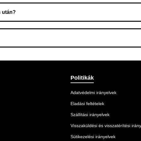
s után?
 Ellenőrizze az adatokat, és szükség szerint ismételje meg a r
nnek legmegfelelőbb szállítási módot.
Politikák
Adatvédelmi irányelvek
Eladási feltételek
Szállítási irányelvek
Visszaküldési és visszatérítési irán
Sütikezelési irányelvek