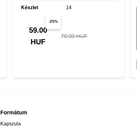
Készlet
14
-25%
59.00
79.00 HUF
HUF
Formátum
Kapszula