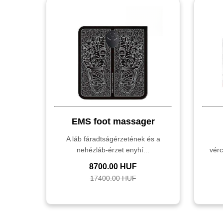
EMS foot massager
A láb fáradtságérzetének és a
nehézláb-érzet enyhí...
vérc
8700.00 HUF
17400.00 HUF