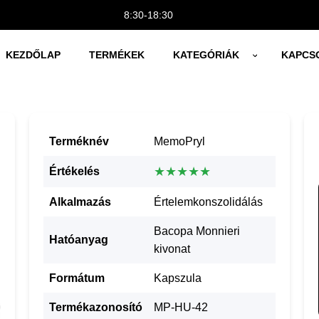
8:30-18:30
KEZDŐLAP
TERMÉKEK
KATEGÓRIÁK
KAPCS
Terméknév
MemoPryl
★★★★★
Értékelés
Alkalmazás
Értelemkonszolidálás
Bacopa Monnieri
Hatóanyag
kivonat
Formátum
Kapszula
Termékazonosító
MP-HU-42