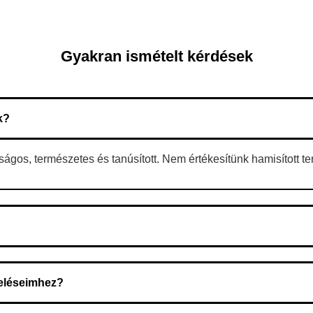
Gyakran ismételt kérdések
k?
gos, természetes és tanúsított. Nem értékesítünk hamisított t
 A rendelés megerősítése után a futárszolgálathoz kerül, és ez az 
deléseimhez?
zeget a rendelés átvételekor fizeti ki.