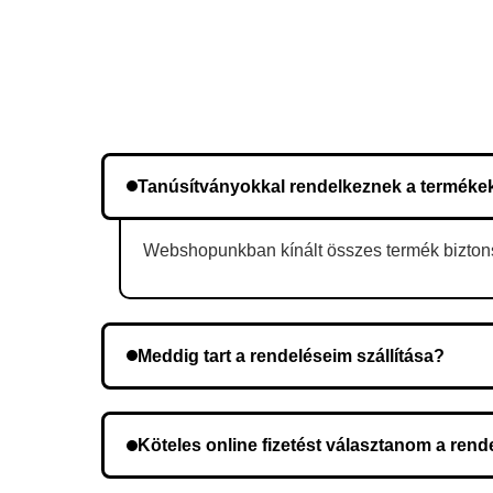
Tanúsítványokkal rendelkeznek a terméke
Webshopunkban kínált összes termék biztonsá
Meddig tart a rendeléseim szállítása?
A szállítás időtartama helyétől függően változik.
Köteles online fizetést választanom a ren
Nem, előleg fizetése nem szükséges. A teljes öss