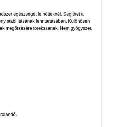
dszer egészségét felnőtteknél. Segíthet a
ény stabilitásának fenntartásában. Különösen
nek megőrzésére törekszenek. Nem gyógyszer,
árolandó.