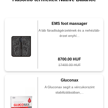
EMS foot massager
A láb fáradtságérzetének és a nehézláb-
érzet enyhí...
8700.00 HUF
17400.00 HUF
Gluconax
A Gluconax segít a vércukorszint
stabilizálásában,...