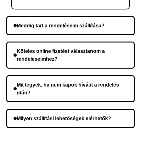
Meddig tart a rendeléseim szállítása?
A szállítás időtartama helyétől függően változik. A
rendelés megerősítése után a futárszolgálathoz
Köteles online fizetést választanom a
kerül, és ez az időtartam függ a szállítási címtől.
rendeléseimhez?
Nem, előleg fizetése nem szükséges. A teljes
összeget a rendelés átvételekor fizeti ki.
Mit tegyek, ha nem kapok hívást a rendelés
után?
Lehetséges, hogy rossz telefonszámot adott meg.
Ellenőrizze az adatokat, és szükség szerint ismételje
Milyen szállítási lehetőségek elérhetők?
meg a rendelést.
A rendelés megerősítésekor kiválaszthatja az Önnek
legmegfelelőbb szállítási módot.