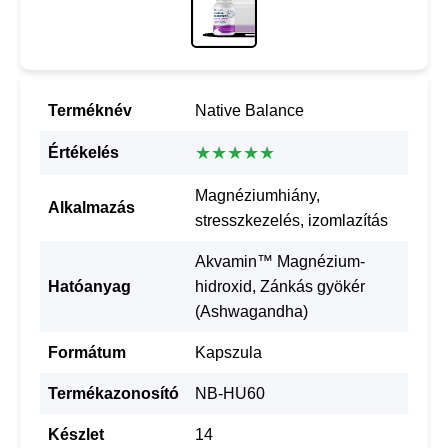
Terméknév
Native Balance
★★★★★
Értékelés
Magnéziumhiány,
Alkalmazás
stresszkezelés, izomlazítás
Akvamin™ Magnézium-
Hatóanyag
hidroxid, Zánkás gyökér
(Ashwagandha)
Formátum
Kapszula
Termékazonosító
NB-HU60
Készlet
14