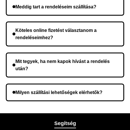
Meddig tart a rendeléseim szállítása?
A szállítás időtartama helyétől függően változik. A
rendelés megerősítése után a futárszolgálathoz
Köteles online fizetést választanom a
kerül, és ez az időtartam függ a szállítási címtől.
rendeléseimhez?
Nem, előleg fizetése nem szükséges. A teljes
összeget a rendelés átvételekor fizeti ki.
Mit tegyek, ha nem kapok hívást a rendelés
után?
Lehetséges, hogy rossz telefonszámot adott meg.
Ellenőrizze az adatokat, és szükség szerint ismételje
Milyen szállítási lehetőségek elérhetők?
meg a rendelést.
A rendelés megerősítésekor kiválaszthatja az Önnek
legmegfelelőbb szállítási módot.
Segítség