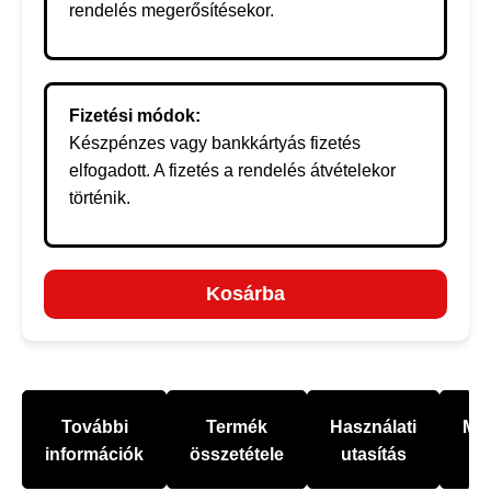
rendelés megerősítésekor.
Fizetési módok:
Készpénzes vagy bankkártyás fizetés
elfogadott. A fizetés a rendelés átvételekor
történik.
Kosárba
További
Termék
Használati
Mel
információk
összetétele
utasítás