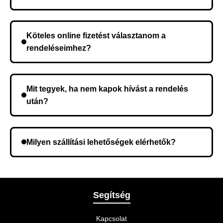
A szállítás időtartama helyétől függően változik. A
rendelés megerősítése után a futárszolgálathoz
Köteles online fizetést választanom a
kerül, és ez az időtartam függ a szállítási címtől.
rendeléseimhez?
Nem, előleg fizetése nem szükséges. A teljes
összeget a rendelés átvételekor fizeti ki.
Mit tegyek, ha nem kapok hívást a rendelés
után?
Lehetséges, hogy rossz telefonszámot adott meg.
Ellenőrizze az adatokat, és szükség szerint ismételje
Milyen szállítási lehetőségek elérhetők?
meg a rendelést.
A rendelés megerősítésekor kiválaszthatja az Önnek
legmegfelelőbb szállítási módot.
Segítség
Kapcsolat