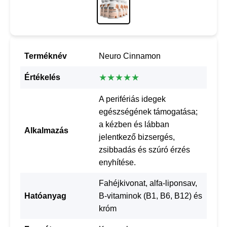
Terméknév
Neuro Cinnamon
★★★★★
Értékelés
A perifériás idegek
egészségének támogatása;
a kézben és lábban
Alkalmazás
jelentkező bizsergés,
zsibbadás és szúró érzés
enyhítése.
Fahéjkivonat, alfa-liponsav,
Hatóanyag
B-vitaminok (B1, B6, B12) és
króm