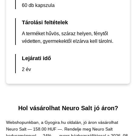
60 db kapszula
Tárolási feltételek
A terméket hűvös, száraz helyen, fénytől
védetten, gyermekektől elzárva kell tárolni.
Lejárati idő
2 év
Hol vásárolhat Neuro Salt jó áron?
Webshopunkban, a Gyogira.hu oldalán, jó áron vásárolhat
Neuro Salt —
158.00 HUF —
. Rendelje meg Neuro Salt
kedvezménnyel — 24% —, gyors házhozszállítással a 2026. 08.