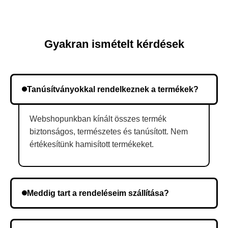
Gyakran ismételt kérdések
Tanúsítványokkal rendelkeznek a termékek?
Webshopunkban kínált összes termék
biztonságos, természetes és tanúsított. Nem
értékesítünk hamisított termékeket.
Meddig tart a rendeléseim szállítása?
A szállítás időtartama helyétől függően változik. A
rendelés megerősítése után a futárszolgálathoz