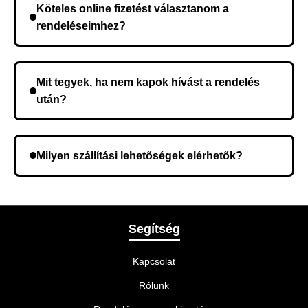
Köteles online fizetést választanom a
kerül, és ez az időtartam függ a szállítási címtől.
rendeléseimhez?
Nem, előleg fizetése nem szükséges. A teljes
összeget a rendelés átvételekor fizeti ki.
Mit tegyek, ha nem kapok hívást a rendelés
után?
Lehetséges, hogy rossz telefonszámot adott meg.
Ellenőrizze az adatokat, és szükség szerint ismételje
Milyen szállítási lehetőségek elérhetők?
meg a rendelést.
A rendelés megerősítésekor kiválaszthatja az Önnek
legmegfelelőbb szállítási módot.
Segítség
Kapcsolat
Rólunk