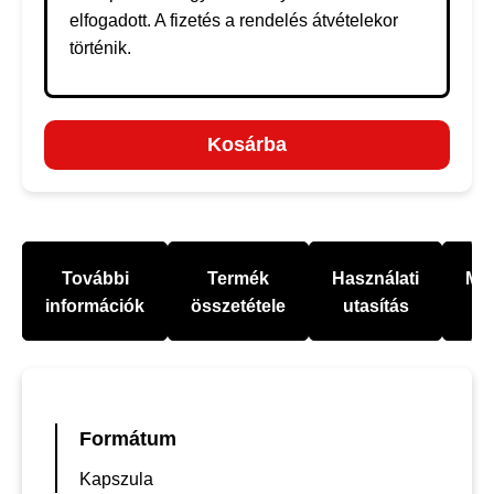
elfogadott. A fizetés a rendelés átvételekor
történik.
Kosárba
További
Termék
Használati
Mel
információk
összetétele
utasítás
Formátum
Kapszula