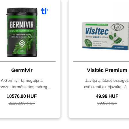
Germivir
Visitéc Premium
A Germivir támogatja a
Javítja a látásélességet
rvezet természetes méreg...
csökkenti az éjszakai lá..
10576.00 HUF
49.99 HUF
21152.00 HUF
99.98 HUF