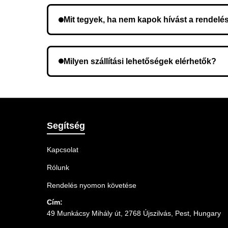
Mit tegyek, ha nem kapok hívást a rendelé
Lehetséges, hogy rossz telefonszámot adott meg.
Milyen szállítási lehetőségek elérhetők?
A rendelés megerősítésekor kiválaszthatja az Ö
Segítség
Kapcsolat
Rólunk
Rendelés nyomon követése
Cím:
49 Munkácsy Mihály út, 2768 Újszilvás, Pest, Hungary