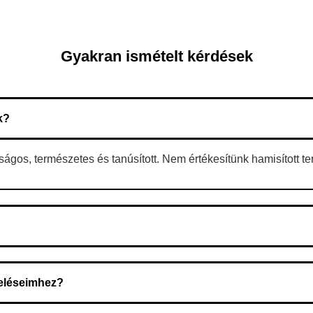
Gyakran ismételt kérdések
k?
gos, természetes és tanúsított. Nem értékesítünk hamisított t
 A rendelés megerősítése után a futárszolgálathoz kerül, és ez az 
deléseimhez?
zeget a rendelés átvételekor fizeti ki.