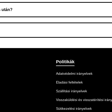
s után?
 Ellenőrizze az adatokat, és szükség szerint ismételje meg a r
nnek legmegfelelőbb szállítási módot.
Politikák
Adatvédelmi irányelvek
Eladási feltételek
Szállítási irányelvek
Visszaküldési és visszatérítési irán
Sütikezelési irányelvek