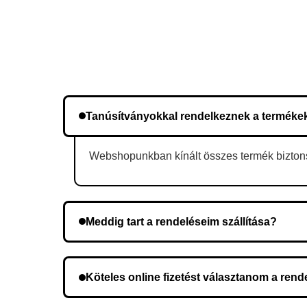
Tanúsítványokkal rendelkeznek a terméke
Webshopunkban kínált összes termék biztonsá
Meddig tart a rendeléseim szállítása?
A szállítás időtartama helyétől függően változik.
Köteles online fizetést választanom a ren
Nem, előleg fizetése nem szükséges. A teljes öss