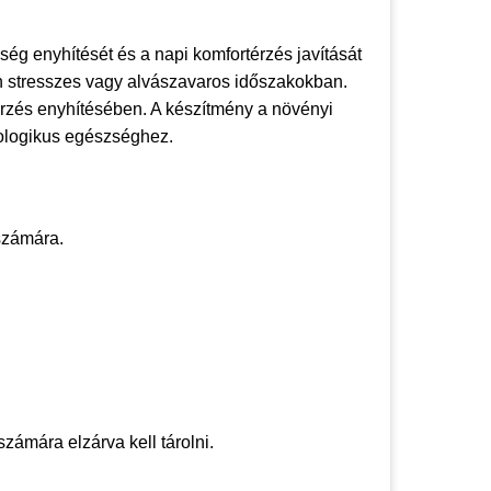
ég enyhítését és a napi komfortérzés javítását
n stresszes vagy alvászavaros időszakokban.
érzés enyhítésében. A készítmény a növényi
rologikus egészséghez.
 számára.
zámára elzárva kell tárolni.