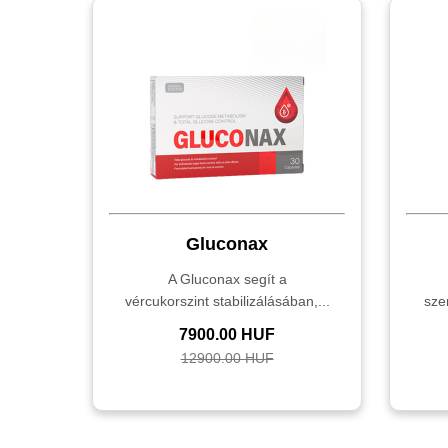
Gluconax
A Gluconax segít a
vércukorszint stabilizálásában,...
sze
7900.00 HUF
12900.00 HUF