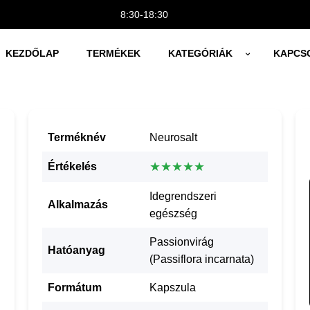
8:30-18:30
KEZDŐLAP
TERMÉKEK
KATEGÓRIÁK
KAPCS
Terméknév
Neurosalt
★★★★★
Értékelés
Idegrendszeri
Alkalmazás
egészség
Passionvirág
Hatóanyag
(Passiflora incarnata)
Formátum
Kapszula