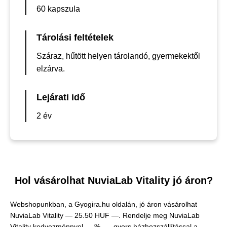
60 kapszula
Tárolási feltételek
Száraz, hűtött helyen tárolandó, gyermekektől
elzárva.
Lejárati idő
2 év
Hol vásárolhat NuviaLab Vitality jó áron?
Webshopunkban, a Gyogira.hu oldalán, jó áron vásárolhat
NuviaLab Vitality —
25.50 HUF —
. Rendelje meg NuviaLab
Vitality kedvezménnyel — % —, gyors házhozszállítással a