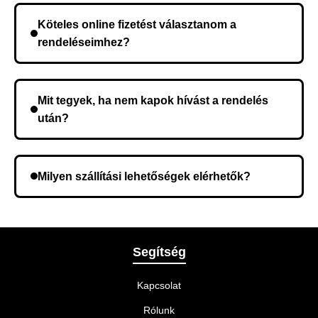
rendelés megerősítése után a futárszolgálathoz
Köteles online fizetést választanom a
kerül, és ez az időtartam függ a szállítási címtől.
rendeléseimhez?
Nem, előleg fizetése nem szükséges. A teljes
összeget a rendelés átvételekor fizeti ki.
Mit tegyek, ha nem kapok hívást a rendelés
után?
Lehetséges, hogy rossz telefonszámot adott meg.
Ellenőrizze az adatokat, és szükség szerint ismételje
Milyen szállítási lehetőségek elérhetők?
meg a rendelést.
A rendelés megerősítésekor kiválaszthatja az Önnek
legmegfelelőbb szállítási módot.
Segítség
Kapcsolat
Rólunk