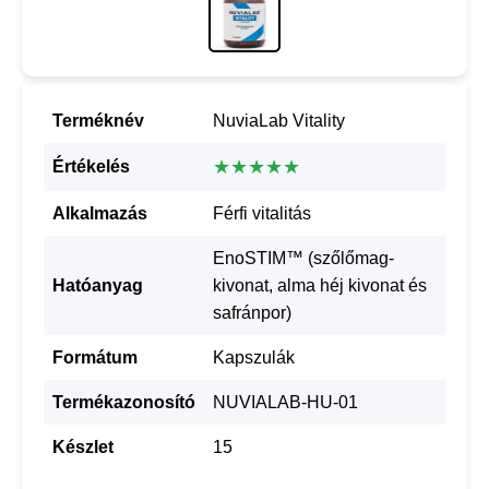
Terméknév
NuviaLab Vitality
★★★★★
Értékelés
Alkalmazás
Férfi vitalitás
EnoSTIM™ (szőlőmag-
Hatóanyag
kivonat, alma héj kivonat és
safránpor)
Formátum
Kapszulák
Termékazonosító
NUVIALAB-HU-01
Készlet
15