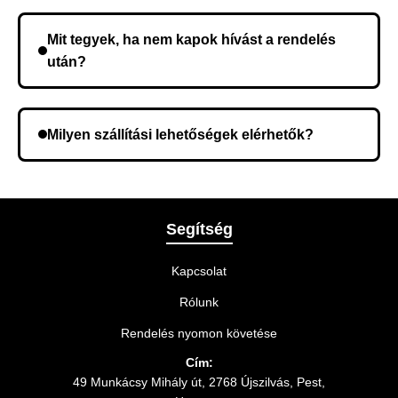
Nem, előleg fizetése nem szükséges. A teljes
összeget a rendelés átvételekor fizeti ki.
Mit tegyek, ha nem kapok hívást a rendelés
után?
Lehetséges, hogy rossz telefonszámot adott meg.
Ellenőrizze az adatokat, és szükség szerint ismételje
Milyen szállítási lehetőségek elérhetők?
meg a rendelést.
A rendelés megerősítésekor kiválaszthatja az Önnek
legmegfelelőbb szállítási módot.
Segítség
Kapcsolat
Rólunk
Rendelés nyomon követése
Cím:
49 Munkácsy Mihály út, 2768 Újszilvás, Pest,