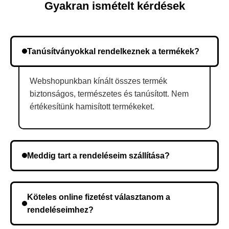
Gyakran ismételt kérdések
Tanúsítványokkal rendelkeznek a termékek?
Webshopunkban kínált összes termék
biztonságos, természetes és tanúsított. Nem
értékesítünk hamisított termékeket.
Meddig tart a rendeléseim szállítása?
A szállítás időtartama helyétől függően változik. A
rendelés megerősítése után a futárszolgálathoz
Köteles online fizetést választanom a
kerül, és ez az időtartam függ a szállítási címtől.
rendeléseimhez?