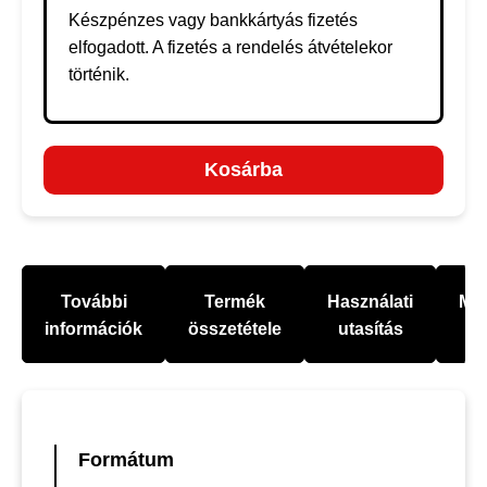
Készpénzes vagy bankkártyás fizetés
elfogadott. A fizetés a rendelés átvételekor
történik.
Kosárba
További
Termék
Használati
Mel
információk
összetétele
utasítás
Formátum