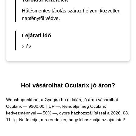
Hűtésmentes tárolás száraz helyen, közvetlen
napfénytől védve.
Lejárati idő
3 év
Hol vásárolhat Ocularix jó áron?
Webshopunkban, a Gyogira.hu oldalán, jó áron vásárolhat
Ocularix —
9900.00 HUF —
. Rendelje meg Ocularix
kedvezménnyel — 50% —, gyors házhozszállítással a 2026. 08.
11.-ig. Ne feledje, ma rendeljen, hogy kihasználja az ajánlatot!