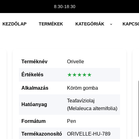
8:30-18:30
KEZDŐLAP
TERMÉKEK
KATEGÓRIÁK
KAPCS
Terméknév
Orivelle
★★★★★
Értékelés
Alkalmazás
Köröm gomba
Teafavíziolaj
Hatóanyag
(Melaleuca alternifolia)
Formátum
Pen
Termékazonosító
ORIVELLE-HU-789