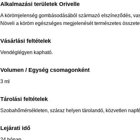
Alkalmazási területek Orivelle
A körömjelenség gombásodásából származó elszíneződés, vas
Növeli a köröm egészséges megjelenését természetes összete
Vásárlási feltételek
Vendéglégyen kapható.
Volumen / Egység csomagonként
3 ml
Tárolási feltételek
Szobahőmérsékleten, száraz helyen tárolandó, közvetlen napfé
Lejárati idő
24 hónap