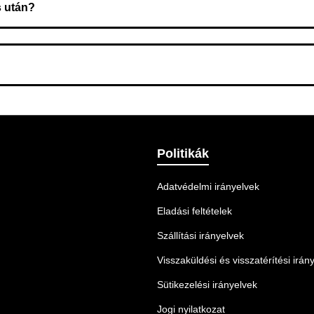
s után?
 Ellenőrizze az adatokat, és szükség szerint ismételje meg a r
nnek legmegfelelőbb szállítási módot.
Politikák
Adatvédelmi irányelvek
Eladási feltételek
Szállítási irányelvek
Visszaküldési és visszatérítési irán
Sütikezelési irányelvek
Jogi nyilatkozat