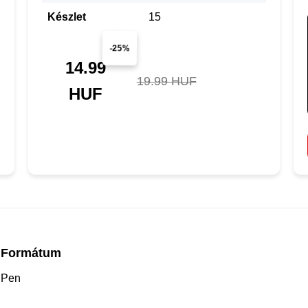
Készlet
15
-25%
14.99
19.99 HUF
HUF
Formátum
Pen