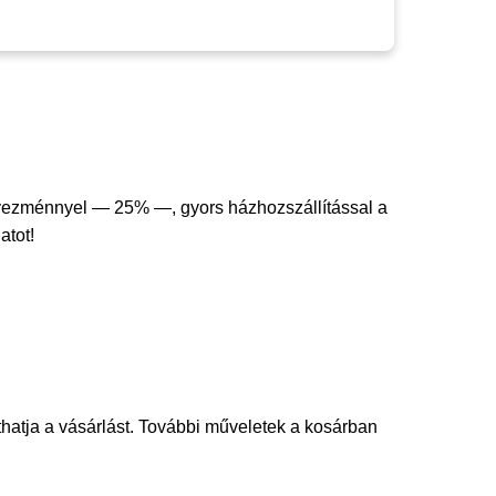
dvezménnyel — 25% —, gyors házhozszállítással a
atot!
thatja a vásárlást. További műveletek a kosárban