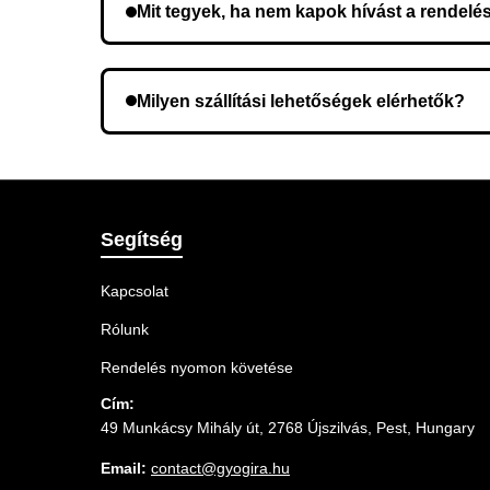
Mit tegyek, ha nem kapok hívást a rendelé
Lehetséges, hogy rossz telefonszámot adott meg.
Milyen szállítási lehetőségek elérhetők?
A rendelés megerősítésekor kiválaszthatja az Ö
Segítség
Kapcsolat
Rólunk
Rendelés nyomon követése
Cím:
49 Munkácsy Mihály út, 2768 Újszilvás, Pest, Hungary
Email:
contact@gyogira.hu