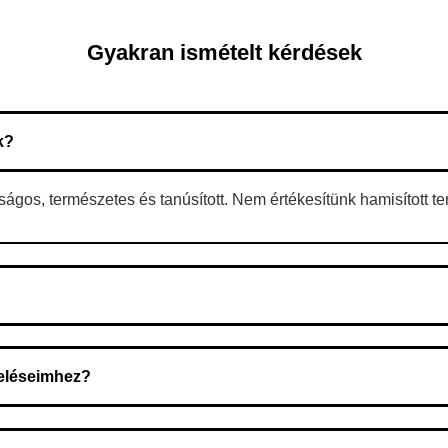
Gyakran ismételt kérdések
k?
gos, természetes és tanúsított. Nem értékesítünk hamisított t
 A rendelés megerősítése után a futárszolgálathoz kerül, és ez az 
deléseimhez?
zeget a rendelés átvételekor fizeti ki.