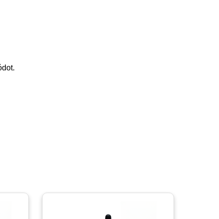
ódot.