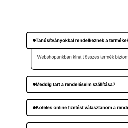
Tanúsítványokkal rendelkeznek a terméke
Webshopunkban kínált összes termék biztonsá
Meddig tart a rendeléseim szállítása?
A szállítás időtartama helyétől függően változik.
Köteles online fizetést választanom a ren
Nem, előleg fizetése nem szükséges. A teljes öss