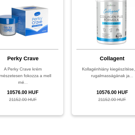
Perky Crave
Collagent
A Perky Crave krém
Kollagénhiány kiegészítése,
rmészetesen fokozza a mell
rugalmasságának ja...
mé...
10576.00 HUF
10576.00 HUF
21152.00 HUF
21152.00 HUF