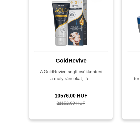
GoldRevive
A GoldRevive segít csökkenteni
a mély ráncokat, tá...
te
10576.00 HUF
21152.00 HUF