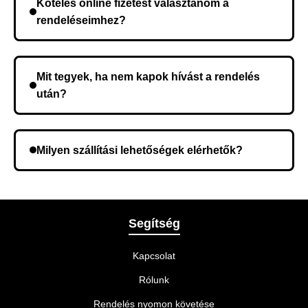
Köteles online fizetést választanom a
kerül, és ez az időtartam függ a szállítási címtől.
rendeléseimhez?
Nem, előleg fizetése nem szükséges. A teljes
összeget a rendelés átvételekor fizeti ki.
Mit tegyek, ha nem kapok hívást a rendelés
után?
Lehetséges, hogy rossz telefonszámot adott meg.
Ellenőrizze az adatokat, és szükség szerint ismételje
Milyen szállítási lehetőségek elérhetők?
meg a rendelést.
A rendelés megerősítésekor kiválaszthatja az Önnek
legmegfelelőbb szállítási módot.
Segítség
Kapcsolat
Rólunk
Rendelés nyomon követése