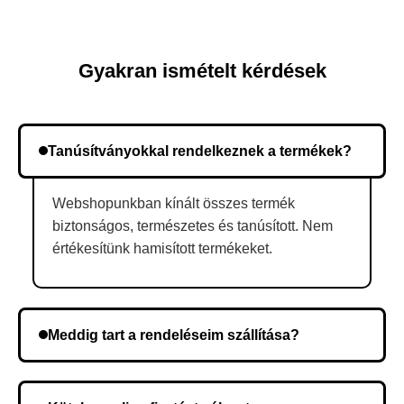
Gyakran ismételt kérdések
Tanúsítványokkal rendelkeznek a termékek?
Webshopunkban kínált összes termék
biztonságos, természetes és tanúsított. Nem
értékesítünk hamisított termékeket.
Meddig tart a rendeléseim szállítása?
A szállítás időtartama helyétől függően változik. A
rendelés megerősítése után a futárszolgálathoz