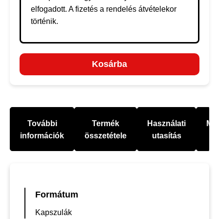
elfogadott. A fizetés a rendelés átvételekor
történik.
Kosárba
További
Termék
Használati
Mel
információk
összetétele
utasítás
Formátum
Kapszulák