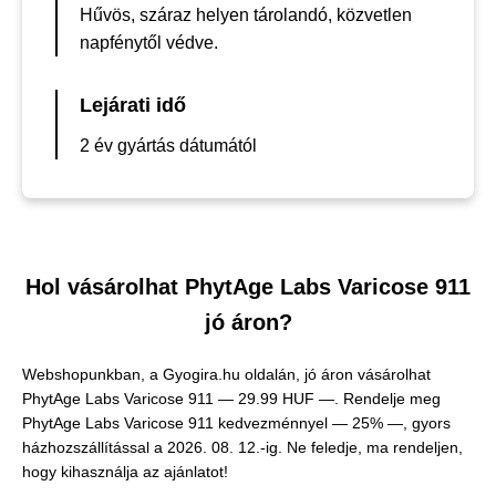
Hűvös, száraz helyen tárolandó, közvetlen
napfénytől védve.
Lejárati idő
2 év gyártás dátumától
Hol vásárolhat PhytAge Labs Varicose 911
jó áron?
Webshopunkban, a Gyogira.hu oldalán, jó áron vásárolhat
PhytAge Labs Varicose 911 —
29.99 HUF —
. Rendelje meg
PhytAge Labs Varicose 911 kedvezménnyel — 25% —, gyors
házhozszállítással a 2026. 08. 12.-ig. Ne feledje, ma rendeljen,
hogy kihasználja az ajánlatot!