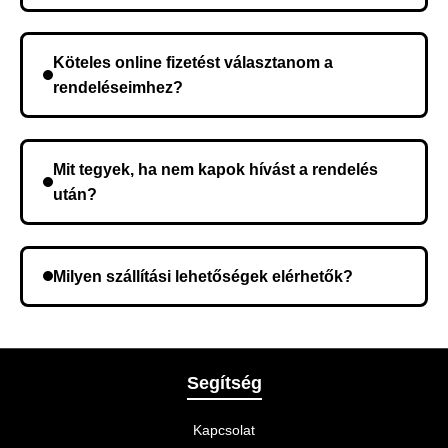
A szállítás időtartama helyétől függően változik. A
rendelés megerősítése után a futárszolgálathoz
Köteles online fizetést választanom a
kerül, és ez az időtartam függ a szállítási címtől.
rendeléseimhez?
Nem, előleg fizetése nem szükséges. A teljes
összeget a rendelés átvételekor fizeti ki.
Mit tegyek, ha nem kapok hívást a rendelés
után?
Lehetséges, hogy rossz telefonszámot adott meg.
Ellenőrizze az adatokat, és szükség szerint ismételje
Milyen szállítási lehetőségek elérhetők?
meg a rendelést.
A rendelés megerősítésekor kiválaszthatja az Önnek
legmegfelelőbb szállítási módot.
Segítség
Kapcsolat