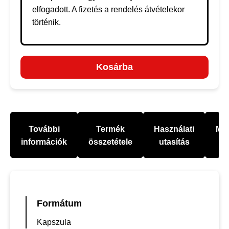
elfogadott. A fizetés a rendelés átvételekor
történik.
Kosárba
További
Termék
Használati
Mel
információk
összetétele
utasítás
Formátum
Kapszula