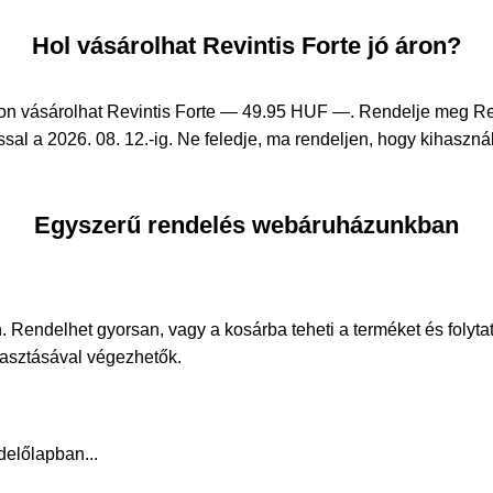
Hol vásárolhat Revintis Forte jó áron?
on vásárolhat Revintis Forte —
49.95 HUF —
. Rendelje meg R
sal a 2026. 08. 12.-ig. Ne feledje, ma rendeljen, hogy kihasznál
Egyszerű rendelés webáruházunkban
. Rendelhet gyorsan, vagy a kosárba teheti a terméket és folyta
álasztásával végezhetők.
delőlapban...