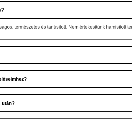
k?
gos, természetes és tanúsított. Nem értékesítünk hamisított t
 A rendelés megerősítése után a futárszolgálathoz kerül, és ez az 
deléseimhez?
zeget a rendelés átvételekor fizeti ki.
s után?
 Ellenőrizze az adatokat, és szükség szerint ismételje meg a r