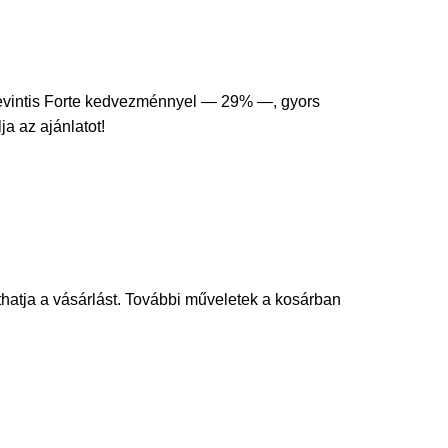
evintis Forte kedvezménnyel — 29% —, gyors
ja az ajánlatot!
thatja a vásárlást. További műveletek a kosárban