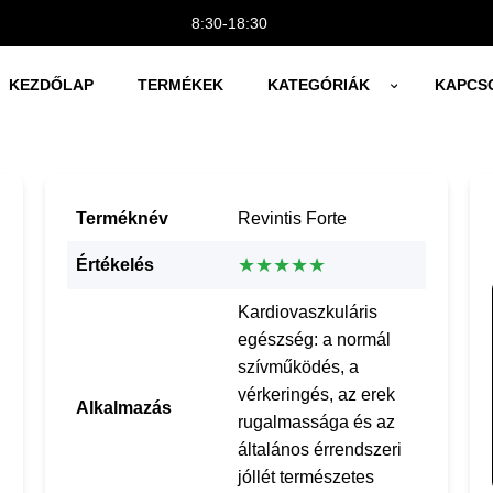
8:30-18:30
KEZDŐLAP
TERMÉKEK
KATEGÓRIÁK
KAPCS
Terméknév
Revintis Forte
★★★★★
Értékelés
Kardiovaszkuláris
egészség: a normál
szívműködés, a
vérkeringés, az erek
Alkalmazás
rugalmassága és az
általános érrendszeri
jóllét természetes