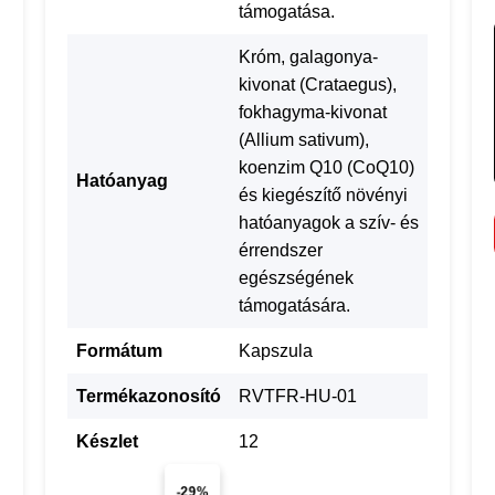
támogatása.
Króm, galagonya-
kivonat (Crataegus),
fokhagyma-kivonat
(Allium sativum),
koenzim Q10 (CoQ10)
Hatóanyag
és kiegészítő növényi
hatóanyagok a szív- és
érrendszer
egészségének
támogatására.
Formátum
Kapszula
Termékazonosító
RVTFR-HU-01
Készlet
12
-29%