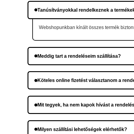
Tanúsítványokkal rendelkeznek a terméke
Webshopunkban kínált összes termék biztonsá
Meddig tart a rendeléseim szállítása?
A szállítás időtartama helyétől függően változik.
Köteles online fizetést választanom a ren
Nem, előleg fizetése nem szükséges. A teljes öss
Mit tegyek, ha nem kapok hívást a rendelé
Lehetséges, hogy rossz telefonszámot adott meg.
Milyen szállítási lehetőségek elérhetők?