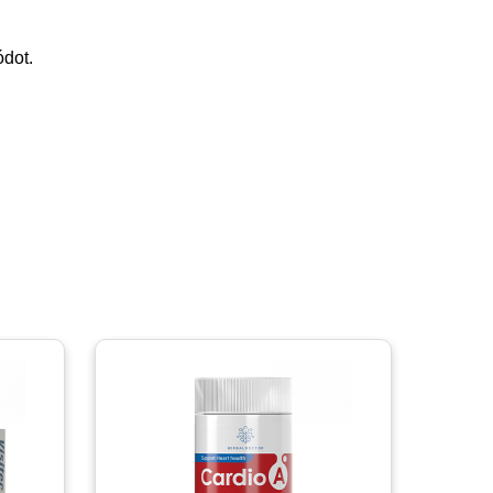
ódot.