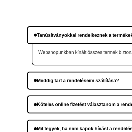
Tanúsítványokkal rendelkeznek a terméke
Webshopunkban kínált összes termék biztonsá
Meddig tart a rendeléseim szállítása?
A szállítás időtartama helyétől függően változik.
Köteles online fizetést választanom a ren
Nem, előleg fizetése nem szükséges. A teljes öss
Mit tegyek, ha nem kapok hívást a rendelé