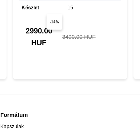
Készlet
15
-14%
2990.00
3490.00 HUF
HUF
Formátum
Kapszulák