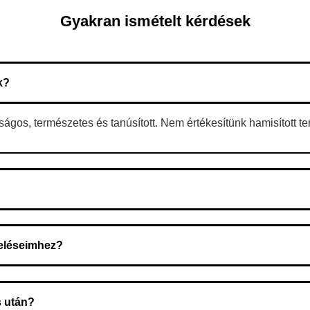
Gyakran ismételt kérdések
k?
gos, természetes és tanúsított. Nem értékesítünk hamisított t
 A rendelés megerősítése után a futárszolgálathoz kerül, és ez az 
deléseimhez?
zeget a rendelés átvételekor fizeti ki.
s után?