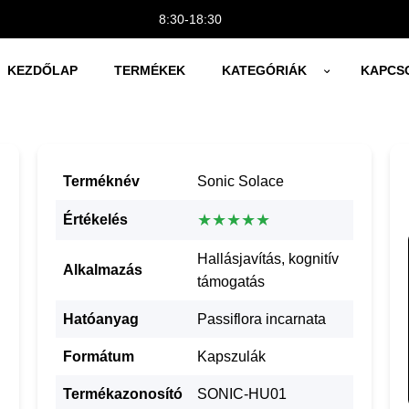
8:30-18:30
KEZDŐLAP
TERMÉKEK
KATEGÓRIÁK
KAPCS
Terméknév
Sonic Solace
★★★★★
Értékelés
Hallásjavítás, kognitív
Alkalmazás
támogatás
Hatóanyag
Passiflora incarnata
Formátum
Kapszulák
Termékazonosító
SONIC-HU01