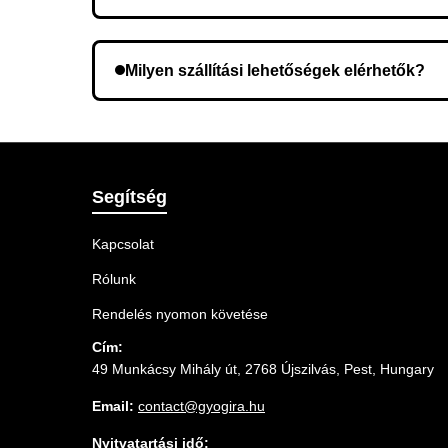
Lehetséges, hogy rossz telefonszámot adott meg.
Milyen szállítási lehetőségek elérhetők?
A rendelés megerősítésekor kiválaszthatja az Ö
Segítség
Kapcsolat
Rólunk
Rendelés nyomon követése
Cím:
49 Munkácsy Mihály út, 2768 Újszilvás, Pest, Hungary
Email:
contact@gyogira.hu
Nyitvatartási idő: