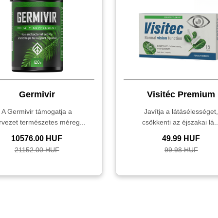
Germivir
Visitéc Premium
A Germivir támogatja a
Javítja a látásélességet
rvezet természetes méreg...
csökkenti az éjszakai lá..
10576.00 HUF
49.99 HUF
21152.00 HUF
99.98 HUF