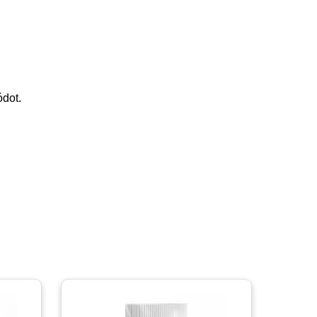
ódot.