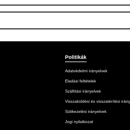
 Ellenőrizze az adatokat, és szükség szerint ismételje meg a r
nnek legmegfelelőbb szállítási módot.
Politikák
Adatvédelmi irányelvek
Eladási feltételek
Szállítási irányelvek
Visszaküldési és visszatérítési irán
Sütikezelési irányelvek
Jogi nyilatkozat