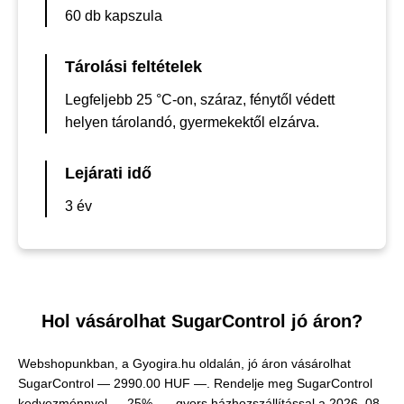
60 db kapszula
Tárolási feltételek
Legfeljebb 25 °C-on, száraz, fénytől védett
helyen tárolandó, gyermekektől elzárva.
Lejárati idő
3 év
Hol vásárolhat SugarControl jó áron?
Webshopunkban, a Gyogira.hu oldalán, jó áron vásárolhat
SugarControl —
2990.00 HUF —
. Rendelje meg SugarControl
kedvezménnyel — 25% —, gyors házhozszállítással a 2026. 08.