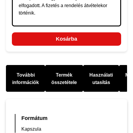
elfogadott. A fizetés a rendelés átvételekor
történik.
Kosárba
További
Termék
Használati
Mel
információk
összetétele
utasítás
Formátum
Kapszula