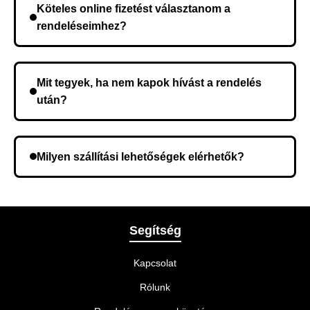
Köteles online fizetést választanom a
kerül, és ez az időtartam függ a szállítási címtől.
rendeléseimhez?
Nem, előleg fizetése nem szükséges. A teljes
összeget a rendelés átvételekor fizeti ki.
Mit tegyek, ha nem kapok hívást a rendelés
után?
Lehetséges, hogy rossz telefonszámot adott meg.
Ellenőrizze az adatokat, és szükség szerint ismételje
Milyen szállítási lehetőségek elérhetők?
meg a rendelést.
A rendelés megerősítésekor kiválaszthatja az Önnek
legmegfelelőbb szállítási módot.
Segítség
Kapcsolat
Rólunk