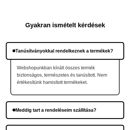
Gyakran ismételt kérdések
Tanúsítványokkal rendelkeznek a termékek?
Webshopunkban kínált összes termék
biztonságos, természetes és tanúsított. Nem
értékesítünk hamisított termékeket.
Meddig tart a rendeléseim szállítása?
A szállítás időtartama helyétől függően változik. A
rendelés megerősítése után a futárszolgálathoz