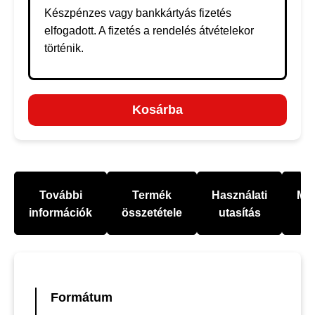
Készpénzes vagy bankkártyás fizetés
elfogadott. A fizetés a rendelés átvételekor
történik.
Kosárba
További
Termék
Használati
Mel
információk
összetétele
utasítás
Formátum