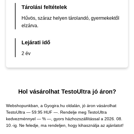
Tárolási feltételek
Hűvös, száraz helyen tárolandó, gyermekektől
elzárva.
Lejárati idő
2 év
Hol vásárolhat TestoUltra jó áron?
Webshopunkban, a Gyogira.hu oldalán, jó áron vásárolhat
TestoUltra —
59.95 HUF —
. Rendelje meg TestoUltra
kedvezménnyel — % —, gyors házhozszállítással a 2026. 08.
10.-ig. Ne feledje, ma rendeljen, hogy kihasználja az ajánlatot!