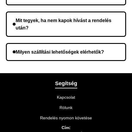
Nem, előleg fizetése nem szükséges. A teljes
összeget a rendelés átvételekor fizeti ki.
Mit tegyek, ha nem kapok hívást a rendelés
után?
Lehetséges, hogy rossz telefonszámot adott meg.
Ellenőrizze az adatokat, és szükség szerint ismételje
Milyen szállítási lehetőségek elérhetők?
meg a rendelést.
A rendelés megerősítésekor kiválaszthatja az Önnek
legmegfelelőbb szállítási módot.
Segítség
Kapcsolat
Rólunk
Rendelés nyomon követése
Cím: