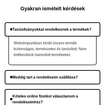
Gyakran ismételt kérdések
Tanúsítványokkal rendelkeznek a termékek?
Webshopunkban kínált összes termék
biztonságos, természetes és tanúsított. Nem
értékesítünk hamisított termékeket.
Meddig tart a rendeléseim szállítása?
A szállítás időtartama helyétől függően változik. A
rendelés megerősítése után a futárszolgálathoz
Köteles online fizetést választanom a
kerül, és ez az időtartam függ a szállítási címtől.
rendeléseimhez?