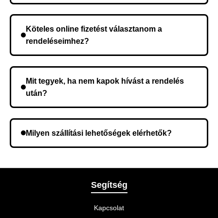
A szállítás időtartama helyétől függően változik. A
rendelés megerősítése után a futárszolgálathoz
Köteles online fizetést választanom a
kerül, és ez az időtartam függ a szállítási címtől.
rendeléseimhez?
Nem, előleg fizetése nem szükséges. A teljes
összeget a rendelés átvételekor fizeti ki.
Mit tegyek, ha nem kapok hívást a rendelés
után?
Lehetséges, hogy rossz telefonszámot adott meg.
Ellenőrizze az adatokat, és szükség szerint ismételje
Milyen szállítási lehetőségek elérhetők?
meg a rendelést.
A rendelés megerősítésekor kiválaszthatja az Önnek
legmegfelelőbb szállítási módot.
Segítség
Kapcsolat