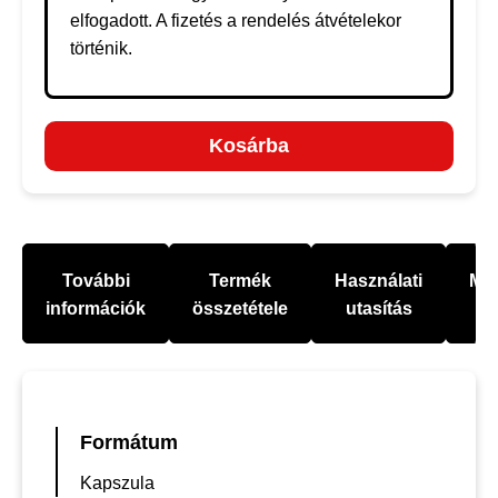
elfogadott. A fizetés a rendelés átvételekor
történik.
Kosárba
További
Termék
Használati
Mel
információk
összetétele
utasítás
Formátum
Kapszula