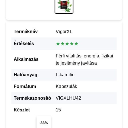
Terméknév
VigorXL
★★★★★
Értékelés
Férfi vitalitás, energia, fizikai
Alkalmazás
teljesítmény javítása
Hatóanyag
L-karnitin
Formátum
Kapszulák
Termékazonosító
VIGXLHU42
Készlet
15
-33%