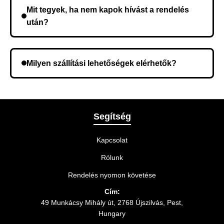
összeget a rendelés átvételekor fizeti ki.
Mit tegyek, ha nem kapok hívást a rendelés
után?
Lehetséges, hogy rossz telefonszámot adott meg.
Ellenőrizze az adatokat, és szükség szerint ismételje
Milyen szállítási lehetőségek elérhetők?
meg a rendelést.
A rendelés megerősítésekor kiválaszthatja az Önnek
legmegfelelőbb szállítási módot.
Segítség
Kapcsolat
Rólunk
Rendelés nyomon követése
Cím:
49 Munkácsy Mihály út, 2768 Újszilvás, Pest,
Hungary