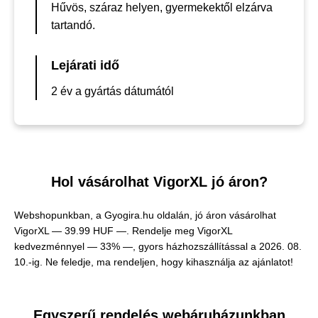
Hűvös, száraz helyen, gyermekektől elzárva
tartandó.
Lejárati idő
2 év a gyártás dátumától
Hol vásárolhat VigorXL jó áron?
Webshopunkban, a Gyogira.hu oldalán, jó áron vásárolhat
VigorXL —
39.99 HUF —
. Rendelje meg VigorXL
kedvezménnyel — 33% —, gyors házhozszállítással a 2026. 08.
10.-ig. Ne feledje, ma rendeljen, hogy kihasználja az ajánlatot!
Egyszerű rendelés webáruházunkban