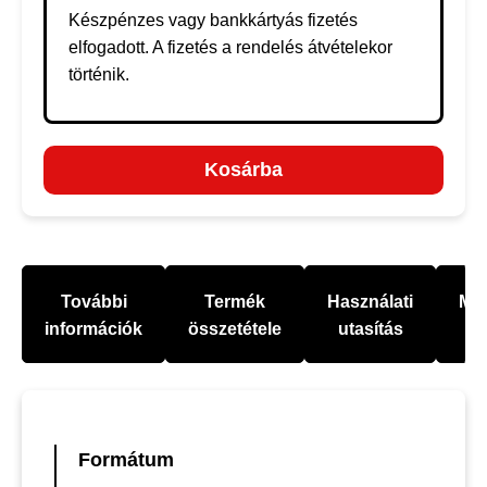
Készpénzes vagy bankkártyás fizetés
elfogadott. A fizetés a rendelés átvételekor
történik.
Kosárba
További
Termék
Használati
Mel
információk
összetétele
utasítás
Formátum