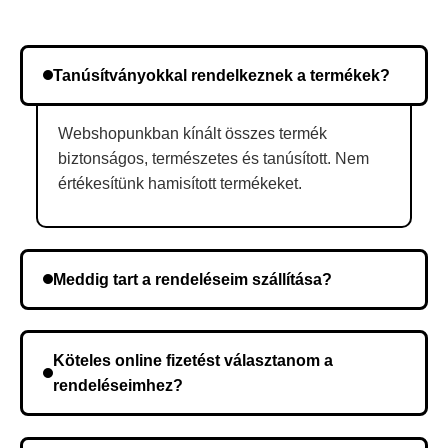
Tanúsítványokkal rendelkeznek a termékek?
Webshopunkban kínált összes termék
biztonságos, természetes és tanúsított. Nem
értékesítünk hamisított termékeket.
Meddig tart a rendeléseim szállítása?
A szállítás időtartama helyétől függően változik. A
rendelés megerősítése után a futárszolgálathoz
Köteles online fizetést választanom a
kerül, és ez az időtartam függ a szállítási címtől.
rendeléseimhez?
Nem, előleg fizetése nem szükséges. A teljes