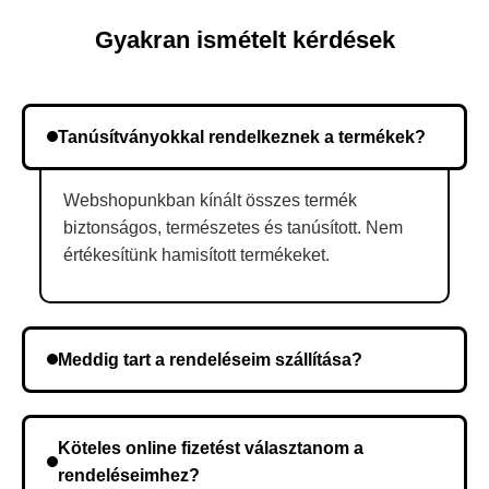
Gyakran ismételt kérdések
Tanúsítványokkal rendelkeznek a termékek?
Webshopunkban kínált összes termék
biztonságos, természetes és tanúsított. Nem
értékesítünk hamisított termékeket.
Meddig tart a rendeléseim szállítása?
A szállítás időtartama helyétől függően változik. A
rendelés megerősítése után a futárszolgálathoz
Köteles online fizetést választanom a
kerül, és ez az időtartam függ a szállítási címtől.
rendeléseimhez?