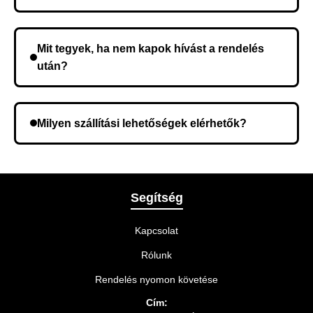
Nem, előleg fizetése nem szükséges. A teljes
összeget a rendelés átvételekor fizeti ki.
Mit tegyek, ha nem kapok hívást a rendelés
után?
Lehetséges, hogy rossz telefonszámot adott meg.
Ellenőrizze az adatokat, és szükség szerint ismételje
Milyen szállítási lehetőségek elérhetők?
meg a rendelést.
A rendelés megerősítésekor kiválaszthatja az Önnek
legmegfelelőbb szállítási módot.
Segítség
Kapcsolat
Rólunk
Rendelés nyomon követése
Cím: