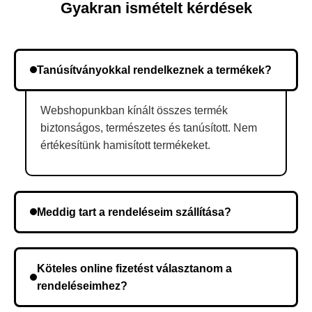
Gyakran ismételt kérdések
Tanúsítványokkal rendelkeznek a termékek?
Webshopunkban kínált összes termék
biztonságos, természetes és tanúsított. Nem
értékesítünk hamisított termékeket.
Meddig tart a rendeléseim szállítása?
A szállítás időtartama helyétől függően változik. A
rendelés megerősítése után a futárszolgálathoz
Köteles online fizetést választanom a
kerül, és ez az időtartam függ a szállítási címtől.
rendeléseimhez?