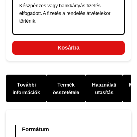
Készpénzes vagy bankkártyás fizetés
elfogadott. A fizetés a rendelés átvételekor
történik.
Kosárba
További
Termék
Használati
Mel
információk
összetétele
utasítás
Formátum