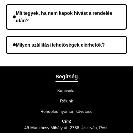
Nem, előleg fizetése nem szükséges. A teljes
összeget a rendelés átvételekor fizeti ki.
Mit tegyek, ha nem kapok hívást a rendelés
után?
Lehetséges, hogy rossz telefonszámot adott meg.
Ellenőrizze az adatokat, és szükség szerint ismételje
Milyen szállítási lehetőségek elérhetők?
meg a rendelést.
A rendelés megerősítésekor kiválaszthatja az Önnek
legmegfelelőbb szállítási módot.
Segítség
Kapcsolat
Rólunk
Rendelés nyomon követése
Cím:
49 Munkácsy Mihály út, 2768 Újszilvás, Pest,