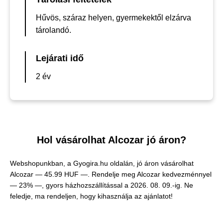
Hűvös, száraz helyen, gyermekektől elzárva
tárolandó.
Lejárati idő
2 év
Hol vásárolhat Alcozar jó áron?
Webshopunkban, a Gyogira.hu oldalán, jó áron vásárolhat
Alcozar —
45.99 HUF —
. Rendelje meg Alcozar kedvezménnyel
— 23% —, gyors házhozszállítással a 2026. 08. 09.-ig. Ne
feledje, ma rendeljen, hogy kihasználja az ajánlatot!