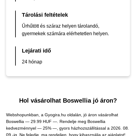
Tárolási feltételek
Űrhűtött és száraz helyen tárolandó,
gyermekek számára elérhetetlen helyen.
Lejárati idő
24 hónap
Hol vásárolhat Boswellia jó áron?
Webshopunkban, a Gyogira.hu oldalán, jó áron vásárolhat
Boswellia —
29.99 HUF —
. Rendelje meg Boswellia
kedvezménnyel — 25% —, gyors házhozszállítással a 2026. 08.
09.-ig. Ne feledje, ma rendeljen, hogy kihasználja az ajánlatot!