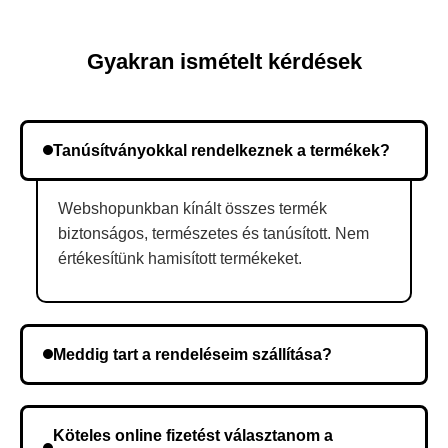
Gyakran ismételt kérdések
Tanúsítványokkal rendelkeznek a termékek?
Webshopunkban kínált összes termék
biztonságos, természetes és tanúsított. Nem
értékesítünk hamisított termékeket.
Meddig tart a rendeléseim szállítása?
A szállítás időtartama helyétől függően változik. A
rendelés megerősítése után a futárszolgálathoz
Köteles online fizetést választanom a
kerül, és ez az időtartam függ a szállítási címtől.