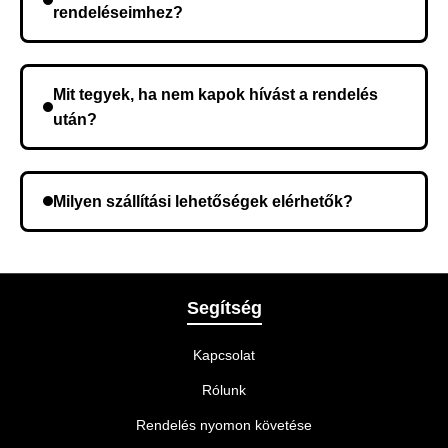
rendeléseimhez?
Nem, előleg fizetése nem szükséges. A teljes
összeget a rendelés átvételekor fizeti ki.
Mit tegyek, ha nem kapok hívást a rendelés
után?
Lehetséges, hogy rossz telefonszámot adott meg.
Ellenőrizze az adatokat, és szükség szerint ismételje
Milyen szállítási lehetőségek elérhetők?
meg a rendelést.
A rendelés megerősítésekor kiválaszthatja az Önnek
legmegfelelőbb szállítási módot.
Segítség
Kapcsolat
Rólunk
Rendelés nyomon követése