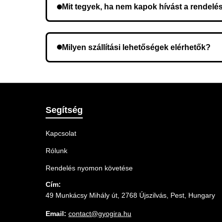
Mit tegyek, ha nem kapok hívást a rendelé
Lehetséges, hogy rossz telefonszámot adott meg.
Milyen szállítási lehetőségek elérhetők?
A rendelés megerősítésekor kiválaszthatja az Ö
Segítség
Kapcsolat
Rólunk
Rendelés nyomon követése
Cím:
49 Munkácsy Mihály út, 2768 Újszilvás, Pest, Hungary
Email:
contact@gyogira.hu