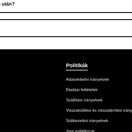
s után?
 Ellenőrizze az adatokat, és szükség szerint ismételje meg a r
nnek legmegfelelőbb szállítási módot.
Politikák
Adatvédelmi irányelvek
Eladási feltételek
Szállítási irányelvek
Visszaküldési és visszatérítési irán
Sütikezelési irányelvek
Jogi nyilatkozat