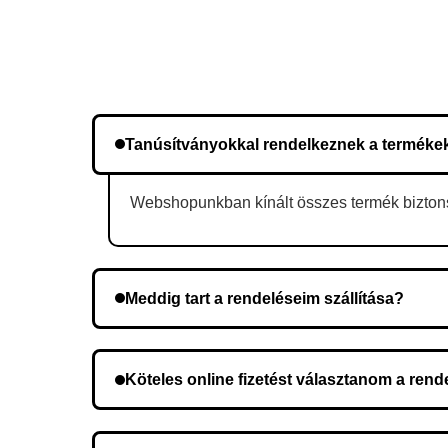
Tanúsítványokkal rendelkeznek a terméke
Webshopunkban kínált összes termék biztonsá
Meddig tart a rendeléseim szállítása?
A szállítás időtartama helyétől függően változik.
Köteles online fizetést választanom a ren
Nem, előleg fizetése nem szükséges. A teljes öss