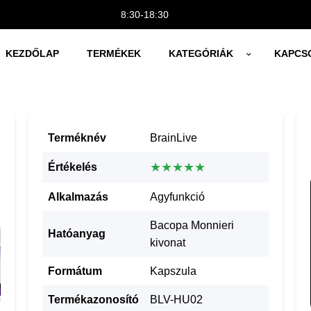
8:30-18:30
KEZDŐLAP
TERMÉKEK
KATEGÓRIÁK
KAPCS
Terméknév
BrainLive
★★★★★
Értékelés
Alkalmazás
Agyfunkció
Bacopa Monnieri
Hatóanyag
kivonat
Formátum
Kapszula
Termékazonosító
BLV-HU02