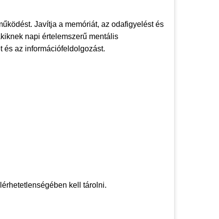
űködést. Javítja a memóriát, az odafigyelést és
 akiknek napi értelemszerű mentális
 és az információfeldolgozást.
érhetetlenségében kell tárolni.