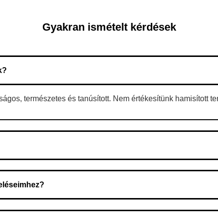
Gyakran ismételt kérdések
k?
gos, természetes és tanúsított. Nem értékesítünk hamisított t
 A rendelés megerősítése után a futárszolgálathoz kerül, és ez az 
deléseimhez?
zeget a rendelés átvételekor fizeti ki.