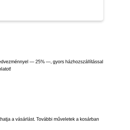
kedvezménnyel — 25% —, gyors házhozszállítással
latot!
thatja a vásárlást. További műveletek a kosárban