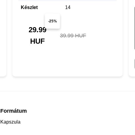
Készlet
14
-25%
29.99
39.99 HUF
HUF
Formátum
Kapszula