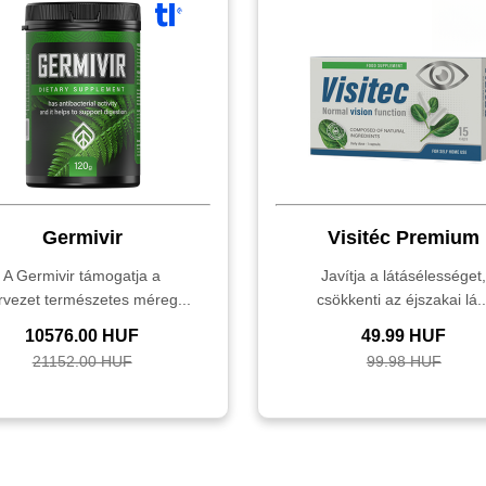
Germivir
Visitéc Premium
A Germivir támogatja a
Javítja a látásélességet
rvezet természetes méreg...
csökkenti az éjszakai lá..
10576.00 HUF
49.99 HUF
21152.00 HUF
99.98 HUF