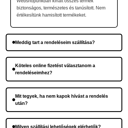
Webshopunkban kínált összes termék
biztonságos, természetes és tanúsított. Nem
értékesítünk hamisított termékeket.
Meddig tart a rendeléseim szállítása?
A szállítás időtartama helyétől függően változik. A
rendelés megerősítése után a futárszolgálathoz
Köteles online fizetést választanom a
kerül, és ez az időtartam függ a szállítási címtől.
rendeléseimhez?
Nem, előleg fizetése nem szükséges. A teljes
összeget a rendelés átvételekor fizeti ki.
Mit tegyek, ha nem kapok hívást a rendelés
után?
Lehetséges, hogy rossz telefonszámot adott meg.
Ellenőrizze az adatokat, és szükség szerint ismételje
Milyen szállítási lehetőségek elérhetők?