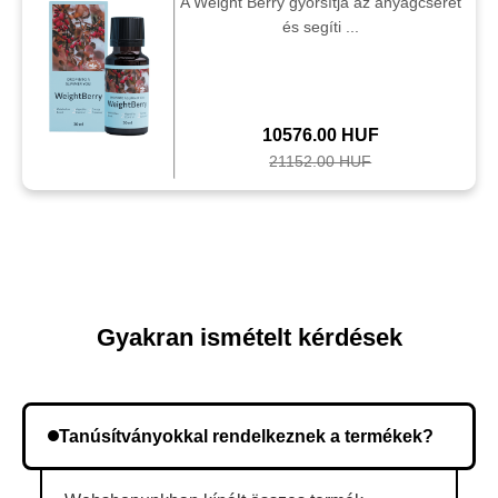
A Weight Berry gyorsítja az anyagcserét
és segíti ...
10576.00 HUF
21152.00 HUF
Gyakran ismételt kérdések
Tanúsítványokkal rendelkeznek a termékek?