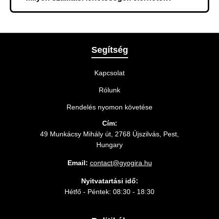
meg a rendelést.
A rendelés megerősítésekor kiválaszthatja az Önnek
legmegfelelőbb szállítási módot.
Segítség
Kapcsolat
Rólunk
Rendelés nyomon követése
Cím:
49 Munkácsy Mihály út, 2768 Újszilvás, Pest,
Hungary
Email:
contact@gyogira.hu
Nyitvatartási idő:
Hétfő - Péntek: 08:30 - 18:30