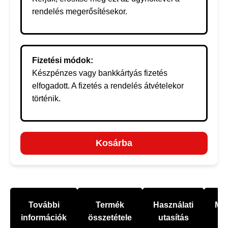
rendelés megerősítésekor.
Fizetési módok:
Készpénzes vagy bankkártyás fizetés
elfogadott. A fizetés a rendelés átvételekor
történik.
Kosárba
További
Termék
Használati
Mel
információk
összetétele
utasítás