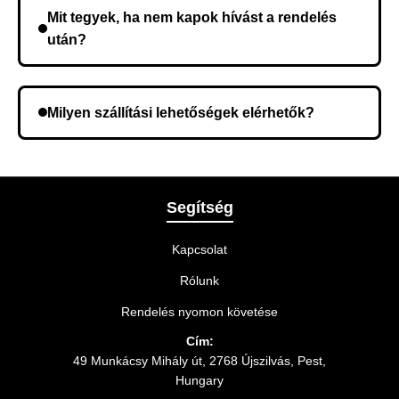
összeget a rendelés átvételekor fizeti ki.
Mit tegyek, ha nem kapok hívást a rendelés
után?
Lehetséges, hogy rossz telefonszámot adott meg.
Ellenőrizze az adatokat, és szükség szerint ismételje
Milyen szállítási lehetőségek elérhetők?
meg a rendelést.
A rendelés megerősítésekor kiválaszthatja az Önnek
legmegfelelőbb szállítási módot.
Segítség
Kapcsolat
Rólunk
Rendelés nyomon követése
Cím:
49 Munkácsy Mihály út, 2768 Újszilvás, Pest,
Hungary