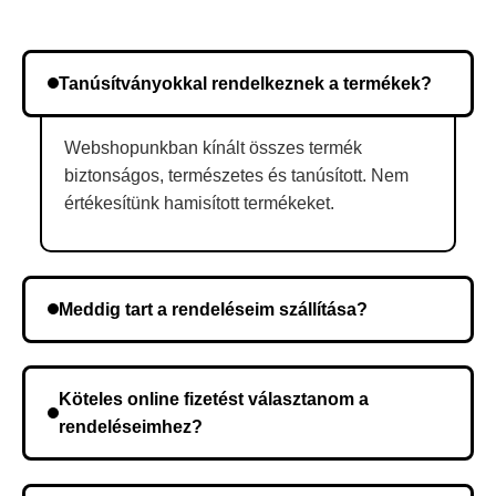
Tanúsítványokkal rendelkeznek a termékek?
Webshopunkban kínált összes termék
biztonságos, természetes és tanúsított. Nem
értékesítünk hamisított termékeket.
Meddig tart a rendeléseim szállítása?
A szállítás időtartama helyétől függően változik. A
rendelés megerősítése után a futárszolgálathoz
Köteles online fizetést választanom a
kerül, és ez az időtartam függ a szállítási címtől.
rendeléseimhez?
Nem, előleg fizetése nem szükséges. A teljes