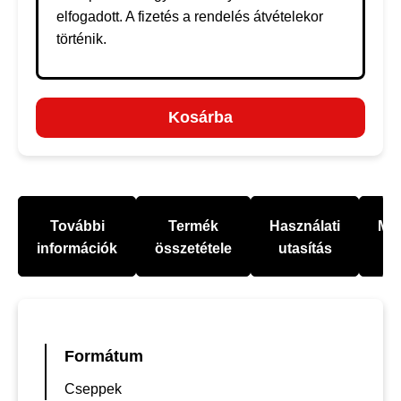
elfogadott. A fizetés a rendelés átvételekor
történik.
Kosárba
További
Termék
Használati
Mel
információk
összetétele
utasítás
Formátum
Cseppek