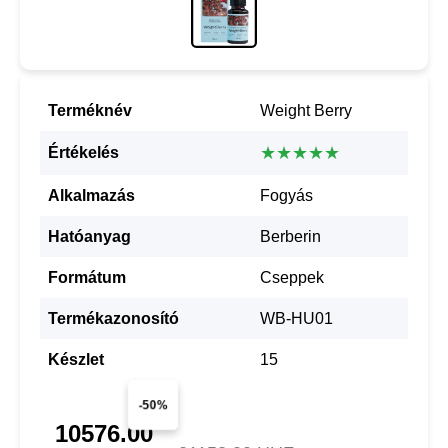
Terméknév
Weight Berry
★★★★★
Értékelés
Alkalmazás
Fogyás
Hatóanyag
Berberin
Formátum
Cseppek
Termékazonosító
WB-HU01
Készlet
15
-50%
10576.00