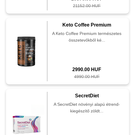
21152.00 HUF
Keto Coffee Premium
A Keto Coffee Premium természetes
összetevőkből ké...
2990.00 HUF
4990.00 HUF
SecretDiet
A SecretDiet növényi alapú étrend-
kiegészítő zöldt...