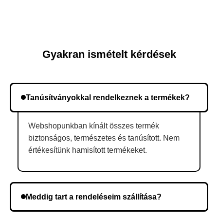
Gyakran ismételt kérdések
Tanúsítványokkal rendelkeznek a termékek?
Webshopunkban kínált összes termék
biztonságos, természetes és tanúsított. Nem
értékesítünk hamisított termékeket.
Meddig tart a rendeléseim szállítása?
A szállítás időtartama helyétől függően változik. A