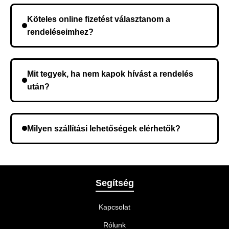
rendelés megerősítése után a futárszolgálathoz
Köteles online fizetést választanom a
kerül, és ez az időtartam függ a szállítási címtől.
rendeléseimhez?
Nem, előleg fizetése nem szükséges. A teljes
összeget a rendelés átvételekor fizeti ki.
Mit tegyek, ha nem kapok hívást a rendelés
után?
Lehetséges, hogy rossz telefonszámot adott meg.
Ellenőrizze az adatokat, és szükség szerint ismételje
Milyen szállítási lehetőségek elérhetők?
meg a rendelést.
A rendelés megerősítésekor kiválaszthatja az Önnek
legmegfelelőbb szállítási módot.
Segítség
Kapcsolat
Rólunk