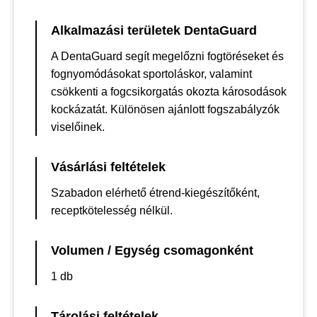
Alkalmazási területek DentaGuard
A DentaGuard segít megelőzni fogtöréseket és
fognyomódásokat sportoláskor, valamint
csökkenti a fogcsikorgatás okozta károsodások
kockázatát. Különösen ajánlott fogszabályzók
viselőinek.
Vásárlási feltételek
Szabadon elérhető étrend-kiegészítőként,
receptkötelesség nélkül.
Volumen / Egység csomagonként
1 db
Tárolási feltételek