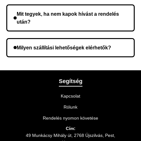
Nem, előleg fizetése nem szükséges. A teljes
összeget a rendelés átvételekor fizeti ki.
Mit tegyek, ha nem kapok hívást a rendelés
után?
Lehetséges, hogy rossz telefonszámot adott meg.
Ellenőrizze az adatokat, és szükség szerint ismételje
Milyen szállítási lehetőségek elérhetők?
meg a rendelést.
A rendelés megerősítésekor kiválaszthatja az Önnek
legmegfelelőbb szállítási módot.
Segítség
Kapcsolat
Rólunk
Rendelés nyomon követése
Cím:
49 Munkácsy Mihály út, 2768 Újszilvás, Pest,