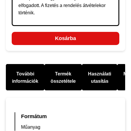
elfogadott. A fizetés a rendelés átvételekor
történik.
Kosárba
További
Termék
Használati
Mel
információk
összetétele
utasítás
Formátum
Műanyag