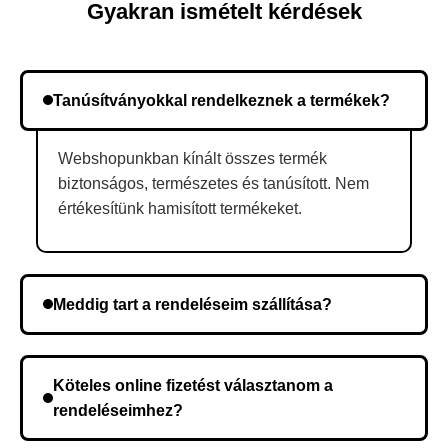
Gyakran ismételt kérdések
Tanúsítványokkal rendelkeznek a termékek?
Webshopunkban kínált összes termék
biztonságos, természetes és tanúsított. Nem
értékesítünk hamisított termékeket.
Meddig tart a rendeléseim szállítása?
A szállítás időtartama helyétől függően változik. A
rendelés megerősítése után a futárszolgálathoz
Köteles online fizetést választanom a
kerül, és ez az időtartam függ a szállítási címtől.
rendeléseimhez?